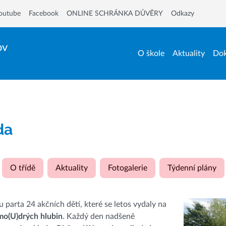
outube
Facebook
ONLINE SCHRÁNKA DŮVĚRY
Odkazy
ov
O škole
Aktuality
Dok
ída
O třídě
Aktuality
Fotogalerie
Týdenní plány
ou parta 24 akčních dětí, které se letos vydaly na
mo(U)drých hlubin
. Každý den nadšeně