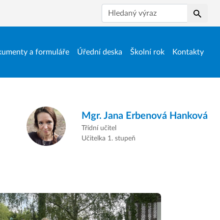
Hledat
umenty a formuláře
Úřední deska
Školní rok
Kontakty
Mgr.
Jana Erbenová Hanková
Třídní učitel
Učitelka 1. stupeň