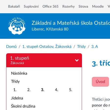
Bakalaři
Suplování
Office 365
Rozvrhy
Strava
Moodle
Y
Základní a Mateřská škola
Ostaš
Liberec, Křižanská 80
Domů
1. stupeň Ostašov, Žákovská
Třídy
3. A
1. stupeň
3. tř
Žákovská
Nástěnka
Třídy
Úvod
1.
2.
3.
4.
5.
Jídelna
Třeťáci js
ponor do 
Školní družina