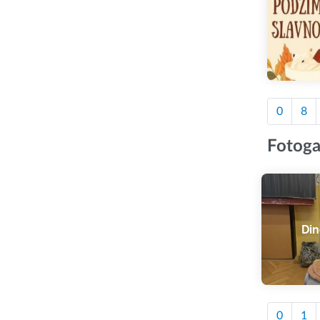
0
8
Fotoga
Din
0
1