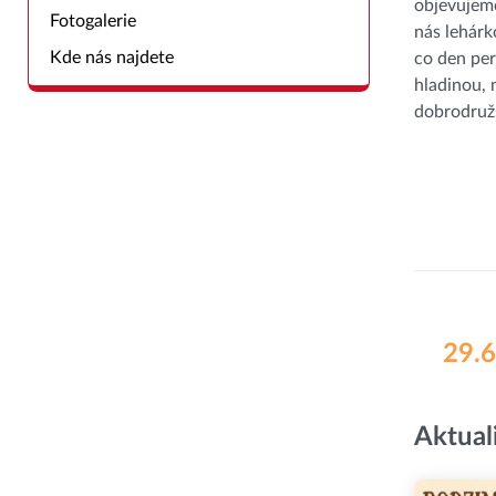
objevujeme
Fotogalerie
nás lehár
Kde nás najdete
co den per
hladinou,
dobrodružs
29.6
Aktual