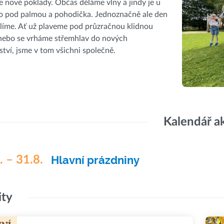
 nové poklady. Občas děláme vlny a jindy je u
ko pod palmou a pohodička. Jednoznačně ale den
líme. Ať už plaveme pod průzračnou klidnou
 nebo se vrháme střemhlav do nových
tví, jsme v tom všichni společně.
Kalendář a
. – 31.8.
Hlavní prázdniny
ity