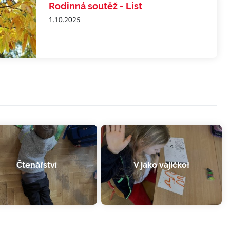
Rodinná soutěž - List
1.10.2025
Čtenářství
V jako vajíčko!