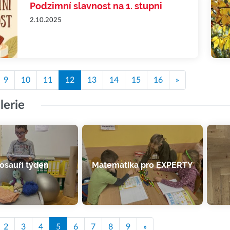
Podzimní slavnost na 1. stupni
2.10.2025
9
10
11
12
13
14
15
16
»
lerie
osauří týden
Matematika pro EXPERTY
2
3
4
5
6
7
8
9
»