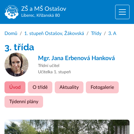
ZŠ a MŠ
Ostašov
Liberec, Křižanská 80
Domů
1. stupeň Ostašov, Žákovská
Třídy
3. A
3. třída
Mgr.
Jana Erbenová Hanková
Třídní učitel
Učitelka 1. stupeň
Úvod
O třídě
Aktuality
Fotogalerie
Týdenní plány