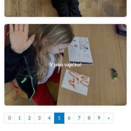
V jako vajíčko!
0
1
2
3
4
5
6
7
8
9
»