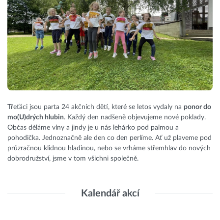
Třeťáci jsou parta 24 akčních dětí, které se letos vydaly na
ponor do
mo(U)drých hlubin
. Každý den nadšeně objevujeme nové poklady.
Občas děláme vlny a jindy je u nás lehárko pod palmou a
pohodička. Jednoznačně ale den co den perlíme. Ať už plaveme pod
průzračnou klidnou hladinou, nebo se vrháme střemhlav do nových
dobrodružství, jsme v tom všichni společně.
Kalendář akcí