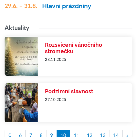
Hlavní prázdniny
29.6. – 31.8.
Aktuality
Rozsvícení vánočního
stromečku
28.11.2025
Podzimní slavnost
27.10.2025
0
6
7
8
9
10
11
12
13
14
»