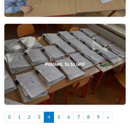
Pololetí, to to letí!
0
1
2
3
4
5
6
7
8
9
»