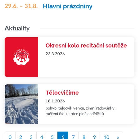
Hlavní prázdniny
29.6. – 31.8.
Aktuality
Okresní kolo recitační soutěže
23.3.2026
Tělocvičíme
18.1.2026
pohyb, tělocvik venku, zimní radovánky,
měření času, srdce plné andělíčků
0
2
3
4
5
6
7
8
9
10
»