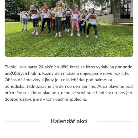
Třeťáci jsou parta 24 akčních dětí, které se letos vydaly na
ponor do
mo(U)drých hlubin
. Každý den nadšeně objevujeme nové poklady.
Občas děláme vlny a jindy je u nás lehárko pod palmou a
pohodička. Jednoznačně ale den co den perlíme. Ať už plaveme pod
průzračnou klidnou hladinou, nebo se vrháme střemhlav do nových
dobrodružství, jsme v tom všichni společně.
Kalendář akcí