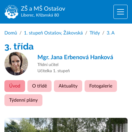
ZŠ a MŠ
Ostašov
Liberec, Křižanská 80
Domů
1. stupeň Ostašov, Žákovská
Třídy
3. A
3. třída
Mgr.
Jana Erbenová Hanková
Třídní učitel
Učitelka 1. stupeň
Úvod
O třídě
Aktuality
Fotogalerie
Týdenní plány