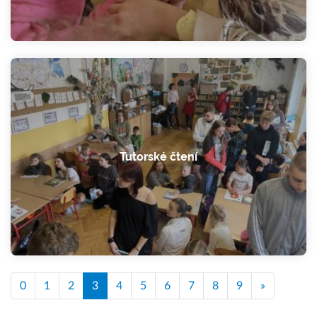
Tutorské čtení
0
1
2
3
4
5
6
7
8
9
»