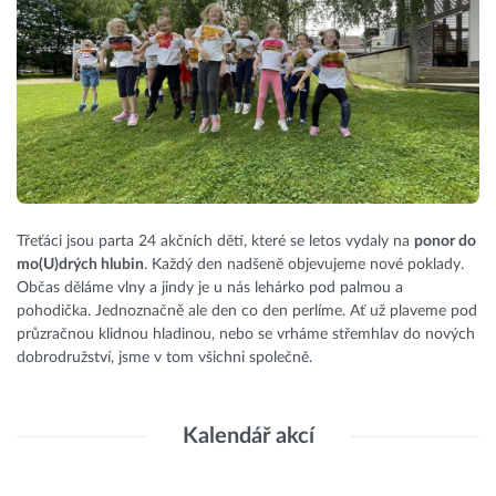
Třeťáci jsou parta 24 akčních dětí, které se letos vydaly na
ponor do
mo(U)drých hlubin
. Každý den nadšeně objevujeme nové poklady.
Občas děláme vlny a jindy je u nás lehárko pod palmou a
pohodička. Jednoznačně ale den co den perlíme. Ať už plaveme pod
průzračnou klidnou hladinou, nebo se vrháme střemhlav do nových
dobrodružství, jsme v tom všichni společně.
Kalendář akcí