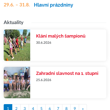
Hlavní prázdniny
29.6. – 31.8.
Aktuality
Klání malých šampionů
30.6.2026
Zahradní slavnost na 1. stupni
25.6.2026
1
2
3
4
5
6
7
8
9
»