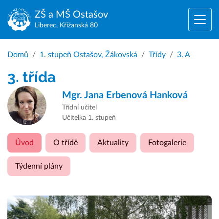
ZŠ a MŠ
Ostašov
Liberec, Křižanská 80
Domů
1. stupeň Ostašov, Žákovská
Třídy
3. A
3. třída
Mgr.
Jana Erbenová Hanková
Třídní učitel
Učitelka 1. stupeň
Úvod
O třídě
Aktuality
Fotogalerie
Týdenní plány