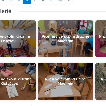
lerie
e školní družině
Prosinec ve školní družině
Pro
Ostašov
Machnín
 ve školní družině
Říjen ve školní družině
Ří
v Ostašově
Machnín