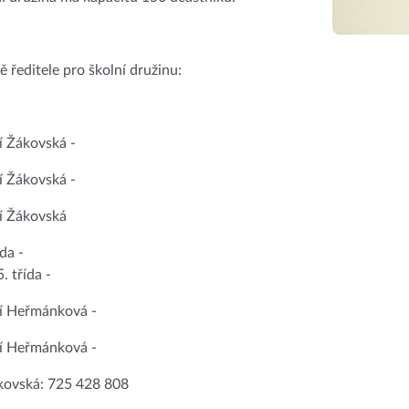
 ředitele pro školní družinu:
í Žákovská -
í Žákovská -
í Žákovská
ída -
5. třída -
ní Heřmánková -
ní Heřmánková -
ákovská: 725 428 808