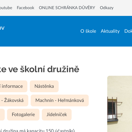
outube
Facebook
ONLINE SCHRÁNKA DŮVĚRY
Odkazy
ov
O škole
Aktuality
Dok
te ve školní družině
í informace
Nástěnka
 - Žákovská
Machnín - Heřmánková
y
Fotogalerie
Jídelníček
í družina má kapacitu 150 účastníků.