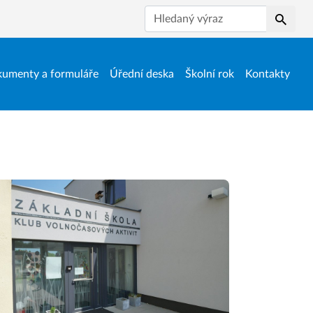
Hledat
umenty a formuláře
Úřední deska
Školní rok
Kontakty