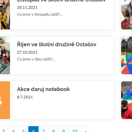
30.11.2021
Co jsme v listopadu zažili?...
Říjen ve školní družině Ostašov
27.10.2021
Co jsme v říjnu zažili?...
Akce daruj notebook
8.7.2021
3
4
5
6
7
8
9
10
»