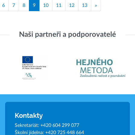
6
7
8
9
10
11
12
13
»
Naši partneři a podporovatelé
Kontakty
Sekretariát:
+420 604 299 077
Školní jídelna:
+420 725 448 664