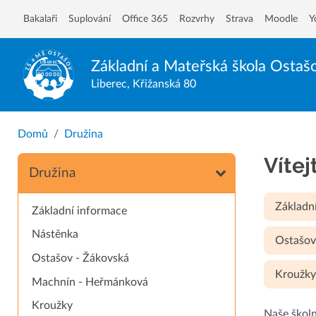
Bakalaři
Suplování
Office 365
Rozvrhy
Strava
Moodle
Y
Základní a Mateřská škola
Ostaš
Liberec, Křižanská 80
Domů
Družina
Vítej
Družina
Základn
Základní informace
Nástěnka
Ostašov
Ostašov - Žákovská
Kroužk
Machnín - Heřmánková
Kroužky
Naše školn