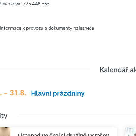
eřmánková: 725 448 665
informace k provozu a dokumenty naleznete
Kalendář a
. – 31.8.
Hlavní prázdniny
ity
Listopad ve školní družině Ostašov