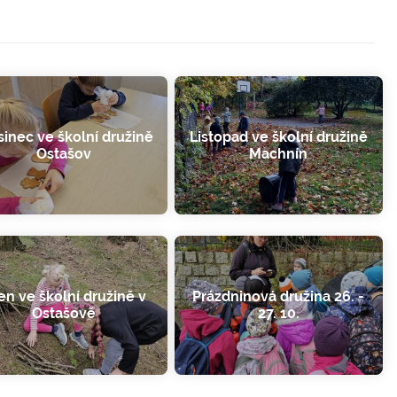
sinec ve školní družině
Listopad ve školní družině
Ostašov
Machnín
jen ve školní družině v
Prázdninová družina 26. -
Ostašově
27. 10.