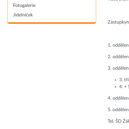
Fotogalerie
Jídelníček
Zástupkyně
1. oddělen
2. oddělen
3. oddělen
3. tř
4. + 
4. odděle
5. odděle
Tel. ŠD Ž