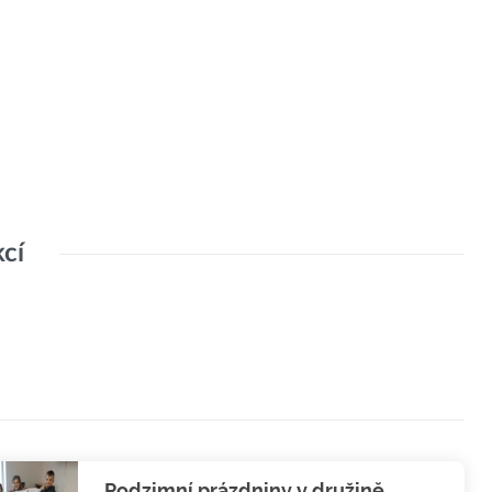
kcí
Podzimní prázdniny v družině