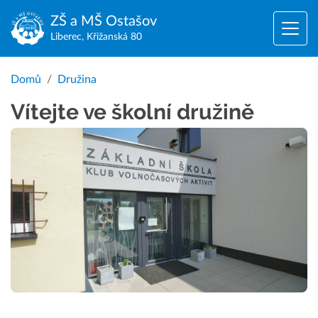
ZŠ a MŠ
Ostašov
Liberec, Křižanská 80
Domů
Družina
Vítejte ve školní družině