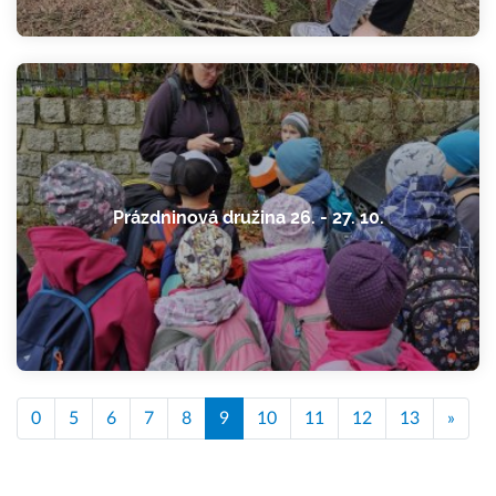
Prázdninová družina 26. - 27. 10.
0
5
6
7
8
9
10
11
12
13
»