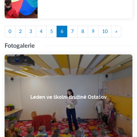
0
2
3
4
5
6
7
8
9
10
»
Fotogalerie
Leden ve školní družině Ostašov