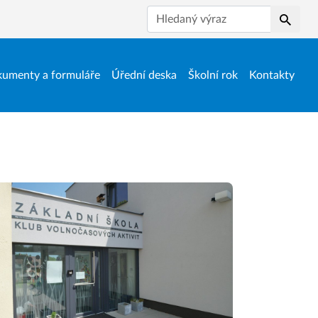
Hledat
umenty a formuláře
Úřední deska
Školní rok
Kontakty