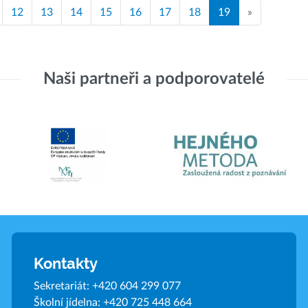
12
13
14
15
16
17
18
19
»
Naši partneři a podporovatelé
Kontakty
Sekretariát:
+420 604 299 077
Školní jídelna:
+420 725 448 664