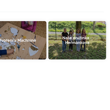
Naše družinka -
Tvoření v Machníně
Heřmánkova