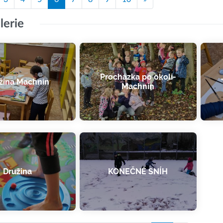
lerie
Procházka po okolí-
žina Machnín
Machnín
Družina
KONEČNĚ SNÍH