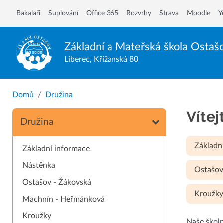
Bakalaři
Suplování
Office 365
Rozvrhy
Strava
Moodle
Y
Základní a Mateřská škola
Ostaš
Liberec, Křižanská 80
Domů
Družina
Vítej
Družina
Základn
Základní informace
Nástěnka
Ostašov
Ostašov - Žákovská
Kroužk
Machnín - Heřmánková
Kroužky
Naše školn