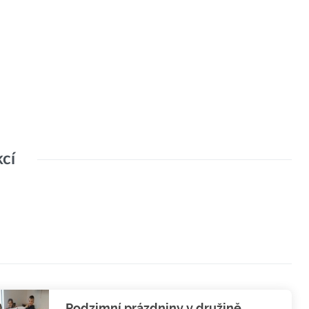
kcí
Podzimní prázdniny v družině