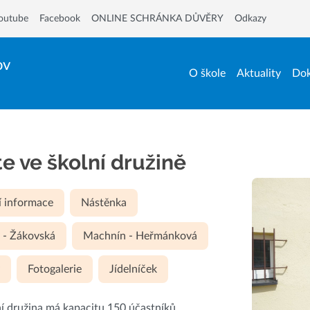
outube
Facebook
ONLINE SCHRÁNKA DŮVĚRY
Odkazy
ov
O škole
Aktuality
Dok
te ve školní družině
í informace
Nástěnka
 - Žákovská
Machnín - Heřmánková
y
Fotogalerie
Jídelníček
í družina má kapacitu 150 účastníků.