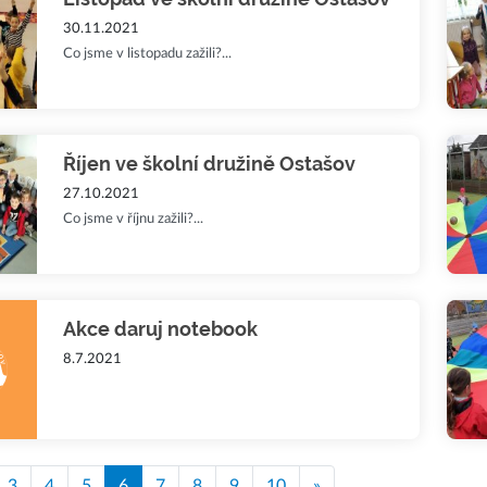
30.11.2021
Co jsme v listopadu zažili?...
Říjen ve školní družině Ostašov
27.10.2021
Co jsme v říjnu zažili?...
Akce daruj notebook
8.7.2021
3
4
5
6
7
8
9
10
»