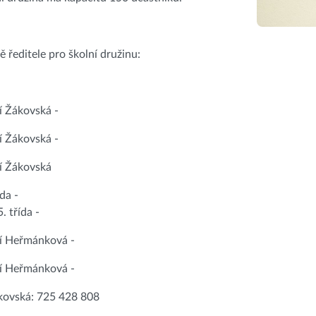
 ředitele pro školní družinu:
í Žákovská -
í Žákovská -
í Žákovská
ída -
5. třída -
ní Heřmánková -
ní Heřmánková -
ákovská: 725 428 808