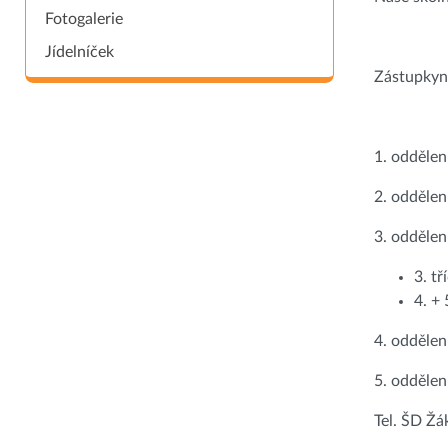
Fotogalerie
Jídelníček
Zástupkyně
1. oddělen
2. oddělen
3. oddělen
3. tř
4. + 
4. odděle
5. odděle
Tel. ŠD Ž