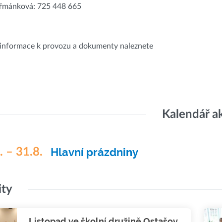
eřmánková: 725 448 665
informace k provozu a dokumenty naleznete
Kalendář a
. – 31.8.
Hlavní prázdniny
ity
Listopad ve školní družině Ostašov