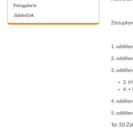
Fotogalerie
Jídelníček
Zástupkyně
1. oddělen
2. oddělen
3. oddělen
3. tř
4. + 
4. odděle
5. odděle
Tel. ŠD Ž