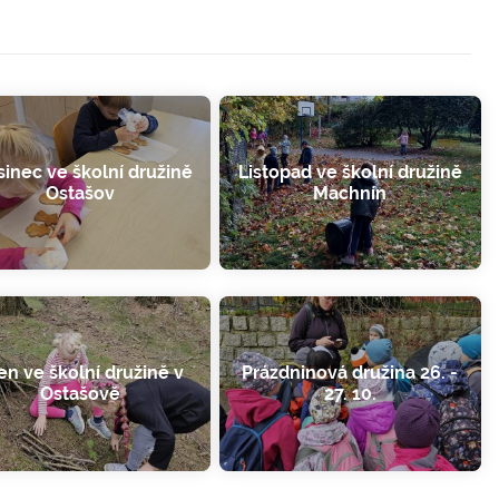
sinec ve školní družině
Listopad ve školní družině
Ostašov
Machnín
jen ve školní družině v
Prázdninová družina 26. -
Ostašově
27. 10.