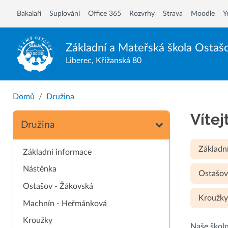
Bakalaři
Suplování
Office 365
Rozvrhy
Strava
Moodle
Y
Základní a Mateřská škola
Ostaš
Liberec, Křižanská 80
Domů
Družina
Vítej
Družina
Základn
Základní informace
Nástěnka
Ostašov
Ostašov - Žákovská
Kroužk
Machnín - Heřmánková
Kroužky
Naše školn