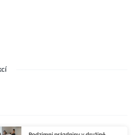
kcí
Podzimní prázdniny v družině