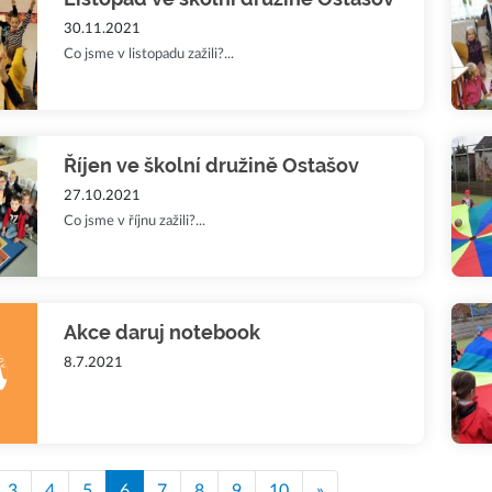
30.11.2021
Co jsme v listopadu zažili?...
Říjen ve školní družině Ostašov
27.10.2021
Co jsme v říjnu zažili?...
Akce daruj notebook
8.7.2021
3
4
5
6
7
8
9
10
»