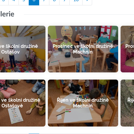
lerie
e školní družině
Prosinec ve školní družině
Pro
Ostašov
Machnín
 ve školní družině
Říjen ve školní družině
Ří
v Ostašově
Machnín