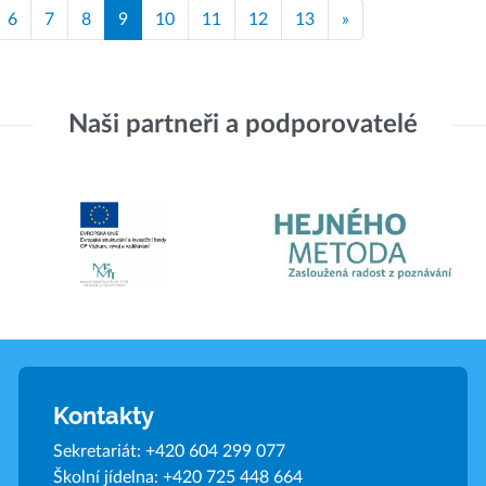
6
7
8
9
10
11
12
13
»
Naši partneři a podporovatelé
Kontakty
Sekretariát:
+420 604 299 077
Školní jídelna:
+420 725 448 664