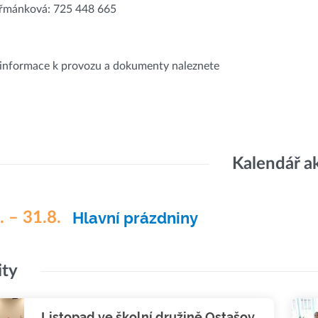
eřmánková: 725 448 665
informace k provozu a dokumenty naleznete
Kalendář a
. – 31.8.
Hlavní prázdniny
ity
Listopad ve školní družině Ostašov