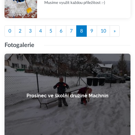
Musíme využít každou příležitost :-)
0
2
3
4
5
6
7
8
9
10
»
Fotogalerie
Prosinec ve školní družině Machnín