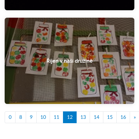
Říjen v naší družině
0
8
9
10
11
12
13
14
15
16
»