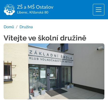
ZŠ a MŠ
Ostašov
Liberec, Křižanská 80
Domů
Družina
Vítejte ve školní družině