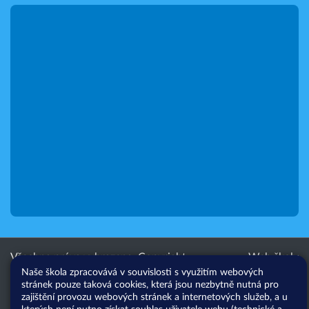
Všechna práva vyhrazena. Copyright
Web školy
Naše škola zpracovává v souvislosti s využitím webových
© 2026 |
Mapa stránek
|
Přihlásit
|
stránek pouze taková cookies, která jsou nezbytně nutná pro
Přístupnost stránek
|
Pravidla
zajištění provozu webových stránek a internetových služeb, a u
COOKIES