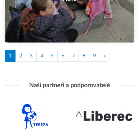
1
2
3
4
5
6
7
8
9
»
Naši partneři a podporovatelé