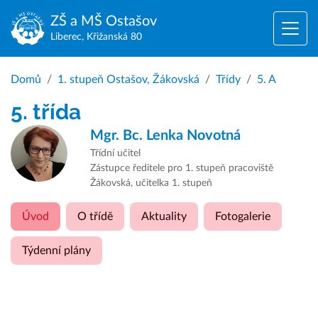
ZŠ a MŠ
Ostašov
Liberec, Křižanská 80
Domů
1. stupeň Ostašov, Žákovská
Třídy
5. A
5. třída
Mgr. Bc.
Lenka Novotná
Třídní učitel
Zástupce ředitele pro 1. stupeň pracoviště
Žákovská, učitelka 1. stupeň
Úvod
O třídě
Aktuality
Fotogalerie
Týdenní plány