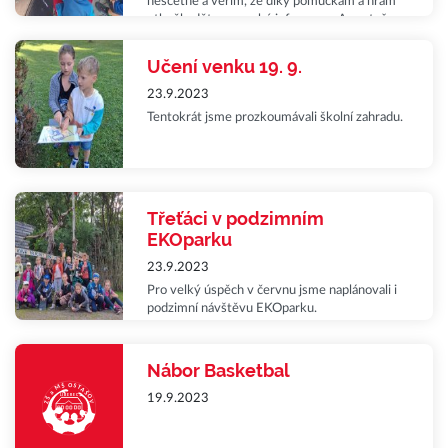
nesčetně a věřím, že díky pomůckám a hrám
utkvěly dětem mnohé informace. A protože
bylo venku krásně, protáhli jsme si učení
venku ještě do matematiky, kde jsme si
Učení venku 19. 9.
důkladně, spolu s mravenci, procvičili
násobilku 6.
23.9.2023
Tentokrát jsme prozkoumávali školní zahradu.
Třeťáci v podzimním
EKOparku
23.9.2023
Pro velký úspěch v červnu jsme naplánovali i
podzimní návštěvu EKOparku.
Nábor Basketbal
19.9.2023