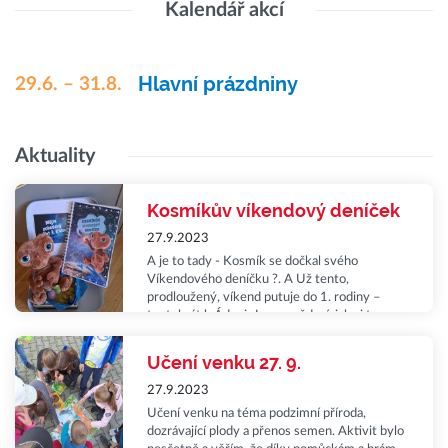
Kalendář akcí
Hlavní prázdniny
29.6. – 31.8.
Aktuality
Kosmíkův víkendový deníček
27.9.2023
A je to tady - Kosmík se dočkal svého
Víkendového deníčku ?. A Už tento,
prodloužený, víkend putuje do 1. rodiny –
tentokrát k Ádovi. Jsme zvědaví, jak si to
spolu kluci užijí a jaké zážitky s námi budou
sdílet…
Učení venku 27. 9.
27.9.2023
Učení venku na téma podzimní příroda,
dozrávající plody a přenos semen. Aktivit bylo