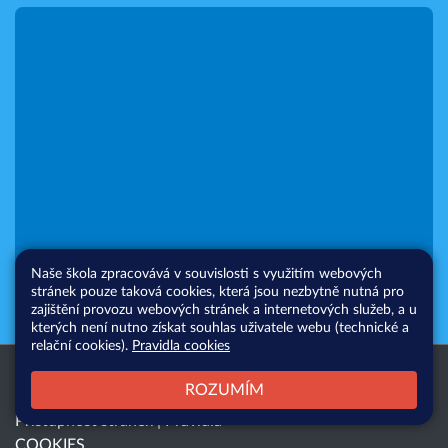
Naše škola zpracovává v souvislosti s využitím webových
stránek pouze taková cookies, která jsou nezbytně nutná pro
zajištění provozu webových stránek a internetových služeb, a u
kterých není nutno získat souhlas uživatele webu (technické a
relační cookies).
Pravidla cookies
Všechna práva vyhrazena. Copyright
Web školy
ROZUMÍM
© 2026 |
Mapa stránek
|
Přihlásit
|
Přístupnost stránek
|
Pravidla
COOKIES