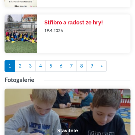
Stříbro a radost ze hry!
19.4.2026
1
2
3
4
5
6
7
8
9
»
Fotogalerie
Stavitelé