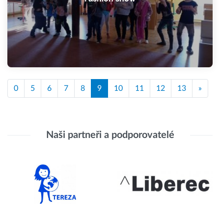
0
5
6
7
8
9
10
11
12
13
»
Naši partneři a podporovatelé