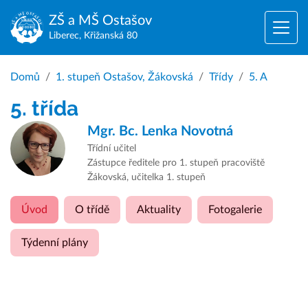
ZŠ a MŠ
Ostašov
Liberec, Křižanská 80
Domů
1. stupeň Ostašov, Žákovská
Třídy
5. A
5. třída
Mgr. Bc.
Lenka Novotná
Třídní učitel
Zástupce ředitele pro 1. stupeň pracoviště
Žákovská, učitelka 1. stupeň
Úvod
O třídě
Aktuality
Fotogalerie
Týdenní plány