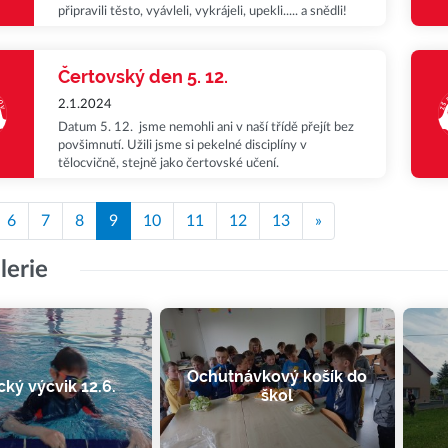
připravili těsto, vyávleli, vykrájeli, upekli..... a snědli!
Čertovský den 5. 12.
2.1.2024
Datum 5. 12. jsme nemohli ani v naší třídě přejít bez
povšimnutí. Užili jsme si pekelné disciplíny v
tělocvičně, stejně jako čertovské učení.
6
7
8
9
10
11
12
13
»
lerie
Ochutnávkový košík do
cký výcvik 12.6.
škol