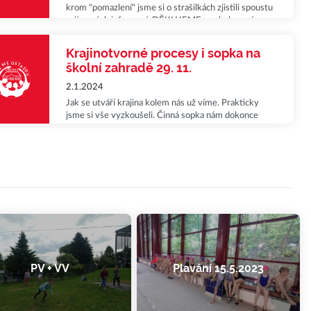
krom "pomazlení" jsme si o strašilkách zjistili spoustu
zajímavých informací. DĚKUJEME za obohacení
výuky!
Krajinotvorné procesy i sopka na
školní zahradě 29. 11.
2.1.2024
Jak se utváří krajina kolem nás už víme. Prakticky
jsme si vše vyzkoušeli. Činná sopka nám dokonce
vyrostla přímo na školní zahradě.
PV + VV
Plavání 15.5.2023