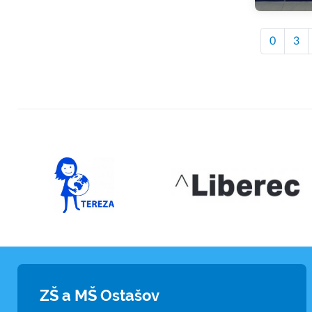
0
3
ZŠ a MŠ Ostašov