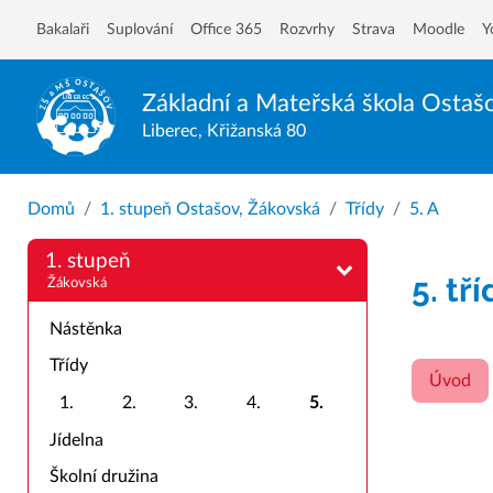
Bakalaři
Suplování
Office 365
Rozvrhy
Strava
Moodle
Y
Základní a Mateřská škola
Ostaš
Liberec, Křižanská 80
Domů
1. stupeň Ostašov, Žákovská
Třídy
5. A
1. stupeň
5. tř
Žákovská
Nástěnka
Třídy
Úvod
1.
2.
3.
4.
5.
Jídelna
Školní družina