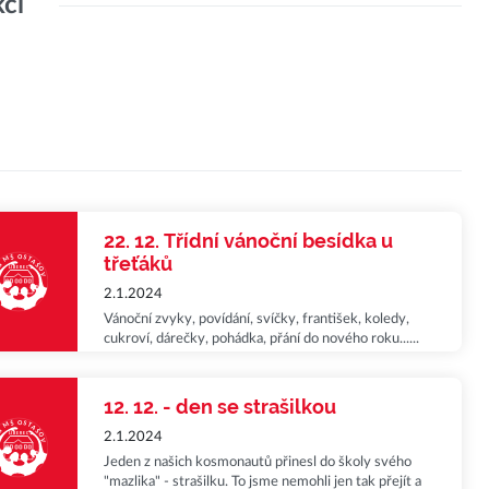
kcí
22. 12. Třídní vánoční besídka u
třeťáků
2.1.2024
Vánoční zvyky, povídání, svíčky, františek, koledy,
cukroví, dárečky, pohádka, přání do nového roku......
To vše jsme poslední školní den před Vánoci i tohoto
roku ve škole zvládli. Děkuji Vám všem, milí třeťáčci,
za uplynulý rok s Vámi, za to, jak jste se zhostili
12. 12. - den se strašilkou
přípravy a výroby dárečků pro kamarády, děkuji za
dárečky od Vás.... Mějte Vy, i Vaše rodiny kouzelné a
2.1.2024
pohodové Vánoce a báječný nadcházející rok 2024!
Jeden z našich kosmonautů přinesl do školy svého
"mazlika" - strašilku. To jsme nemohli jen tak přejít a