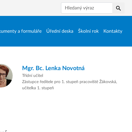
Hledat
umenty a formuláře
Úřední deska
Školní rok
Kontakty
Mgr. Bc.
Lenka Novotná
Třídní učitel
Zástupce ředitele pro 1. stupeň pracoviště Žákovská,
učitelka 1. stupeň