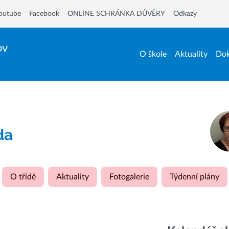
outube
Facebook
ONLINE SCHRÁNKA DŮVĚRY
Odkazy
ov
O škole
Aktuality
Dok
ída
O třídě
Aktuality
Fotogalerie
Týdenní plány