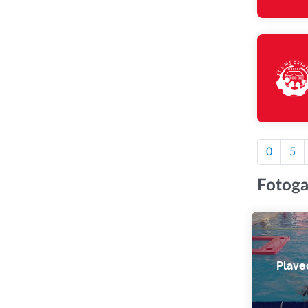
0
5
Fotoga
Plave