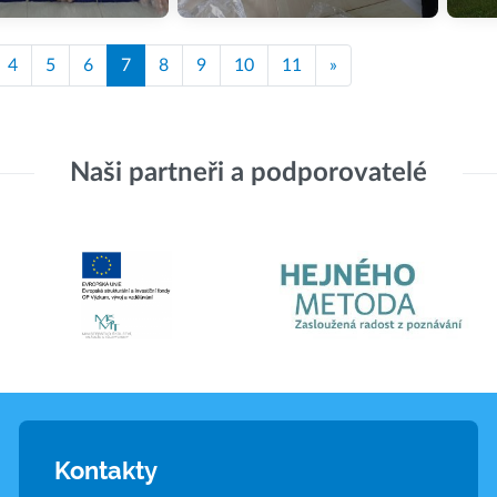
4
5
6
7
8
9
10
11
»
Naši partneři a podporovatelé
Kontakty