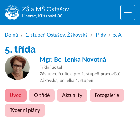
ZŠ a MŠ
Ostašov
Liberec, Křižanská 80
Domů
1. stupeň Ostašov, Žákovská
Třídy
5. A
5. třída
Mgr. Bc.
Lenka Novotná
Třídní učitel
Zástupce ředitele pro 1. stupeň pracoviště
Žákovská, učitelka 1. stupeň
Úvod
O třídě
Aktuality
Fotogalerie
Týdenní plány