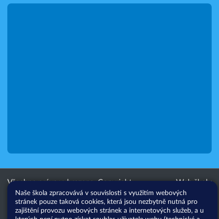
Všechna práva vyhrazena. Copyright
Web školy
Naše škola zpracovává v souvislosti s využitím webových
© 2026 |
Mapa stránek
|
Přihlásit
|
stránek pouze taková cookies, která jsou nezbytně nutná pro
Přístupnost stránek
|
Pravidla
zajištění provozu webových stránek a internetových služeb, a u
COOKIES