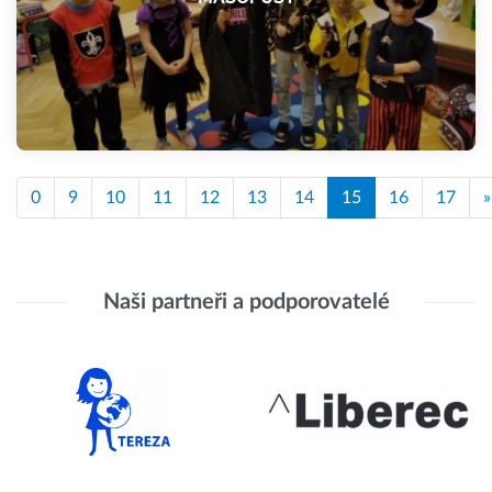
0
9
10
11
12
13
14
15
16
17
»
Naši partneři a podporovatelé