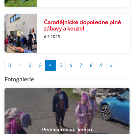
Čarodějnické dopoledne plné
zábavy a kouzel
6.5.2025
0
1
2
3
4
5
6
7
8
9
»
Fotogalerie
Prvňáčci se učí venku