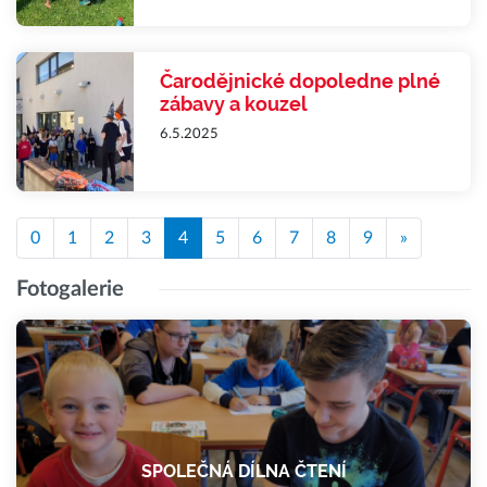
Čarodějnické dopoledne plné
zábavy a kouzel
6.5.2025
0
1
2
3
4
5
6
7
8
9
»
Fotogalerie
SPOLEČNÁ DÍLNA ČTENÍ