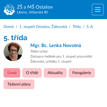
ZŠ a MŠ
Ostašov
Liberec, Křižanská 80
Domů
1. stupeň Ostašov, Žákovská
Třídy
5. A
5. třída
Mgr. Bc.
Lenka Novotná
Třídní učitel
Zástupce ředitele pro 1. stupeň pracoviště
Žákovská, učitelka 1. stupeň
Úvod
O třídě
Aktuality
Fotogalerie
Týdenní plány