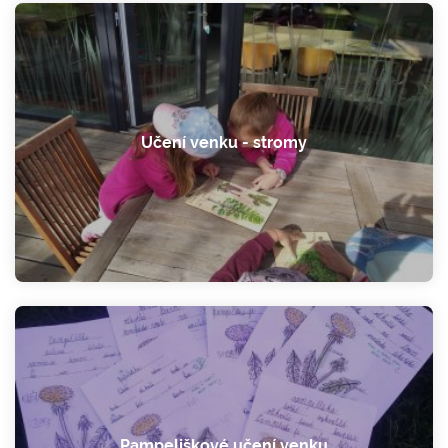
Učení venku - stromy
Pampeliškové učení venku