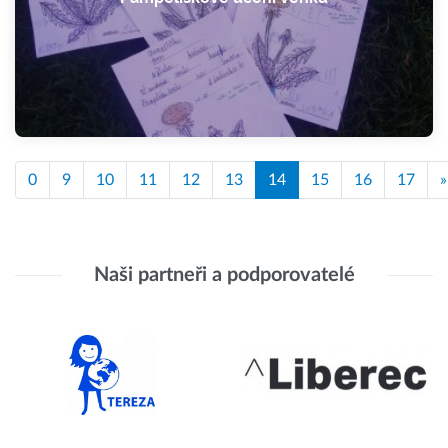
0
9
10
11
12
13
14
15
16
17
»
Naši partneři a podporovatelé