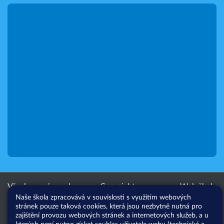
Všechna práva vyhrazena. Copyright
Web školy
Naše škola zpracovává v souvislosti s využitím webových
© 2026 |
Mapa stránek
|
Přihlásit
|
stránek pouze taková cookies, která jsou nezbytně nutná pro
Přístupnost stránek
|
Pravidla
zajištění provozu webových stránek a internetových služeb, a u
COOKIES