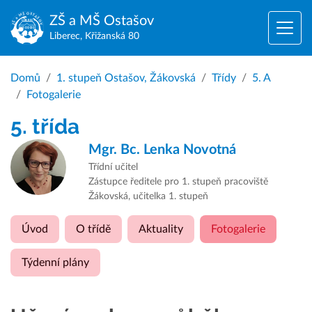
ZŠ a MŠ
Ostašov
Liberec, Křižanská 80
Domů
1. stupeň Ostašov, Žákovská
Třídy
5. A
Fotogalerie
5. třída
Mgr. Bc.
Lenka Novotná
Třídní učitel
Zástupce ředitele pro 1. stupeň pracoviště
Žákovská, učitelka 1. stupeň
Úvod
O třídě
Aktuality
Fotogalerie
Týdenní plány