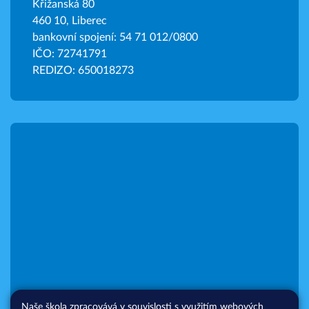
Křižanská 80
460 10, Liberec
bankovní spojení: 54 71 012/0800
IČO: 72741791
REDIZO: 650018273
Naše škola zpracovává v souvislosti s využitím webových