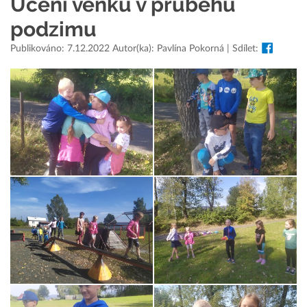
Učení venku v průběhu
podzimu
Publikováno: 7.12.2022 Autor(ka): Pavlína Pokorná | Sdílet: