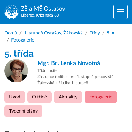
ZŠ a MŠ
Ostašov
Liberec, Křižanská 80
Domů
1. stupeň Ostašov, Žákovská
Třídy
5. A
Fotogalerie
5. třída
Mgr. Bc.
Lenka Novotná
Třídní učitel
Zástupce ředitele pro 1. stupeň pracoviště
Žákovská, učitelka 1. stupeň
Úvod
O třídě
Aktuality
Fotogalerie
Týdenní plány