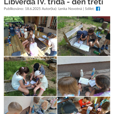
Libverda IV. třída - den třetí
Publikováno: 18.6.2025 Autor(ka): Lenka Novotná | Sdílet: