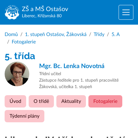
ZŠ a MŠ
Ostašov
Liberec, Křižanská 80
Domů
1. stupeň Ostašov, Žákovská
Třídy
5. A
Fotogalerie
5. třída
Mgr. Bc.
Lenka Novotná
Třídní učitel
Zástupce ředitele pro 1. stupeň pracoviště
Žákovská, učitelka 1. stupeň
Úvod
O třídě
Aktuality
Fotogalerie
Týdenní plány