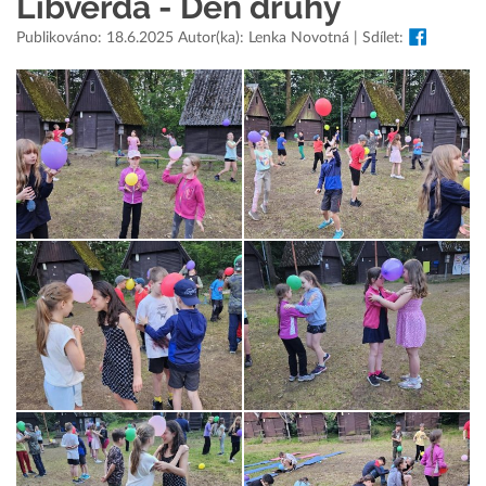
Libverda - Den druhý
Publikováno: 18.6.2025 Autor(ka): Lenka Novotná | Sdílet: