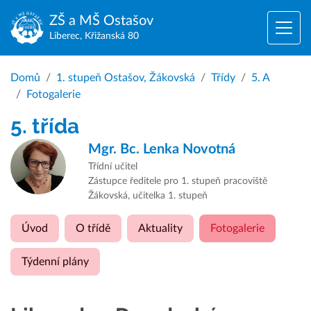
ZŠ a MŠ
Ostašov
Liberec, Křižanská 80
Domů
1. stupeň Ostašov, Žákovská
Třídy
5. A
Fotogalerie
5. třída
Mgr. Bc.
Lenka Novotná
Třídní učitel
Zástupce ředitele pro 1. stupeň pracoviště
Žákovská, učitelka 1. stupeň
Úvod
O třídě
Aktuality
Fotogalerie
Týdenní plány