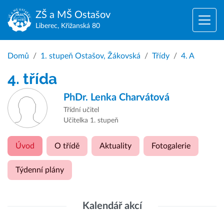
ZŠ a MŠ
Ostašov
Liberec, Křižanská 80
Domů
1. stupeň Ostašov, Žákovská
Třídy
4. A
4. třída
PhDr.
Lenka Charvátová
Třídní učitel
Učitelka 1. stupeň
Úvod
O třídě
Aktuality
Fotogalerie
Týdenní plány
Kalendář akcí