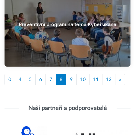
Preventivní program na téma Kyberšikana
0
4
5
6
7
8
9
10
11
12
»
Naši partneři a podporovatelé