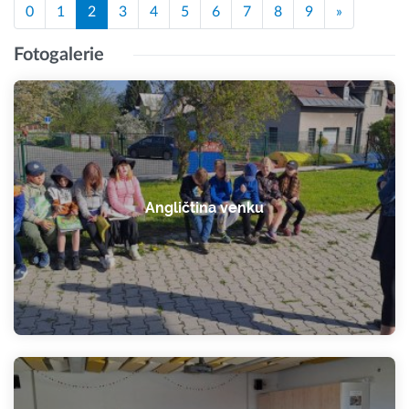
0
1
2
3
4
5
6
7
8
9
»
Fotogalerie
Angličtina venku