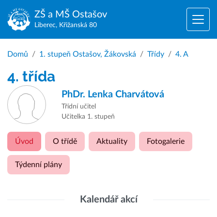
ZŠ a MŠ
Ostašov
Liberec, Křižanská 80
Domů
1. stupeň Ostašov, Žákovská
Třídy
4. A
4. třída
PhDr.
Lenka Charvátová
Třídní učitel
Učitelka 1. stupeň
Úvod
O třídě
Aktuality
Fotogalerie
Týdenní plány
Kalendář akcí