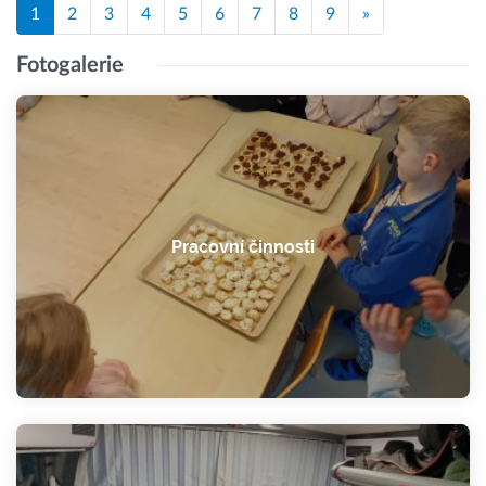
1
2
3
4
5
6
7
8
9
»
Fotogalerie
Pracovní činnosti