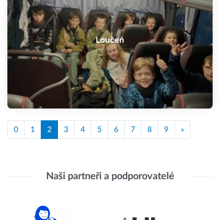
Loučeň
0
1
2
3
4
5
6
7
8
9
»
Naši partneři a podporovatelé