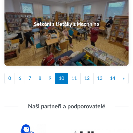
Setkání s třeťáky z Machnína
0
6
7
8
9
10
11
12
13
14
»
Naši partneři a podporovatelé