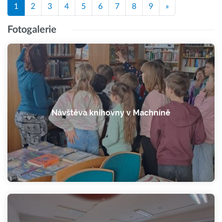
1
2
3
4
5
6
7
8
9
»
Fotogalerie
Návštěva knihovny v Machníně