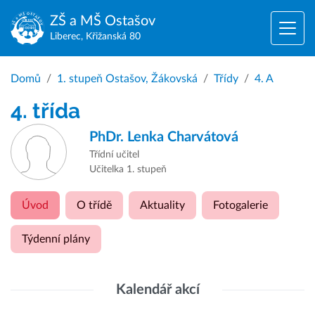
ZŠ a MŠ
Ostašov
Liberec, Křižanská 80
Domů
1. stupeň Ostašov, Žákovská
Třídy
4. A
4. třída
PhDr.
Lenka Charvátová
Třídní učitel
Učitelka 1. stupeň
Úvod
O třídě
Aktuality
Fotogalerie
Týdenní plány
Kalendář akcí