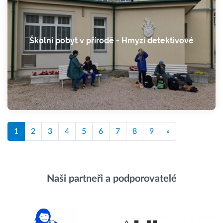
Školní pobyt v přírodě - Hmyzí detektivové
1
2
3
4
5
6
7
8
9
»
Naši partneři a podporovatelé