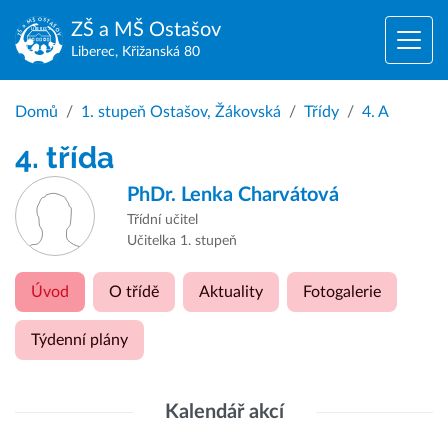
ZŠ a MŠ
Ostašov
Liberec, Křižanská 80
Domů
1. stupeň Ostašov, Žákovská
Třídy
4. A
4. třída
PhDr.
Lenka Charvátová
Třídní učitel
Učitelka 1. stupeň
Úvod
O třídě
Aktuality
Fotogalerie
Týdenní plány
Kalendář akcí