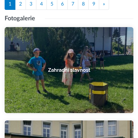
1
2
3
4
5
6
7
8
9
»
Fotogalerie
Zahradní slavnost