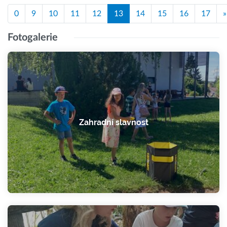
0
9
10
11
12
13
14
15
16
17
»
Fotogalerie
Zahradní slavnost