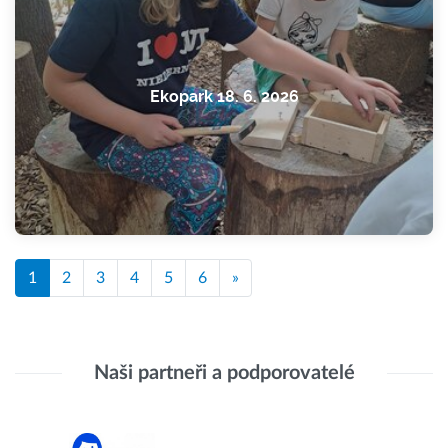
Ekopark 18. 6. 2026
1
2
3
4
5
6
»
Naši partneři a podporovatelé