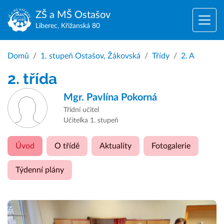
ZŠ a MŠ
Ostašov
Liberec, Křižanská 80
Domů
1. stupeň Ostašov, Žákovská
Třídy
2. A
2. třída
Mgr.
Pavlína Pokorná
Třídní učitel
Učitelka 1. stupeň
Úvod
O třídě
Aktuality
Fotogalerie
Týdenní plány