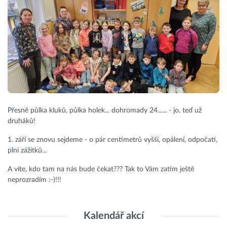
Přesně půlka kluků, půlka holek... dohromady 24...... - jo, teď už
druháků!
1. září se znovu sejdeme - o pár centimetrů vyšší, opálení, odpočatí,
plni zážitků...
A víte, kdo tam na nás bude čekat??? Tak to Vám zatím ještě
neprozradím :-)!!!
Kalendář akcí