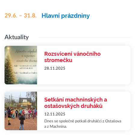
Hlavní prázdniny
29.6. – 31.8.
Aktuality
Rozsvícení vánočního
stromečku
28.11.2025
Setkání machnínských a
ostašovských druháků
12.11.2025
Dnes se společně potkali druháčci z Ostašova
a z Machnína.