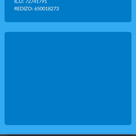
IČO: 72741791
REDIZO: 650018273