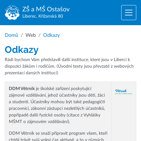
ZŠ a MŠ
Ostašov
Liberec, Křižanská 80
Domů
Web
Odkazy
Odkazy
Rádi bychom Vám představili další instituce, které jsou v Liberci k
dispozici žákům i rodičům. (Úvodní texty jsou převzaté z webových
prezentací daných institucí)
DDM Větrník
je školské zařízení poskytující
zájmové vzdělávání, jehož účastníky jsou děti, žáci
a studenti. Účastníky mohou být také pedagogičtí
pracovníci, zákonní zástupci nezletilých účastníků,
popřípadě další fyzické osoby (citace z Vyhlášky
MŠMT o zájmovém vzdělávání).
DDM Větrník se snaží připravit program všem, kteří
chtějí trávit svůj volný čas aktivně, a to v různých