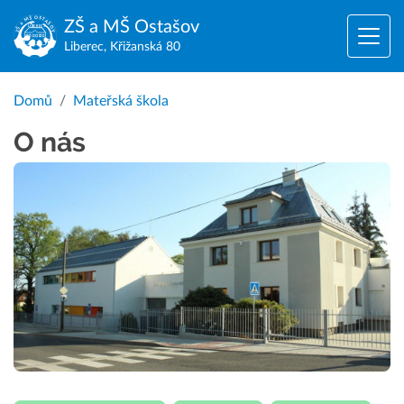
ZŠ a MŠ
Ostašov
Liberec, Křižanská 80
Domů
Mateřská škola
O nás