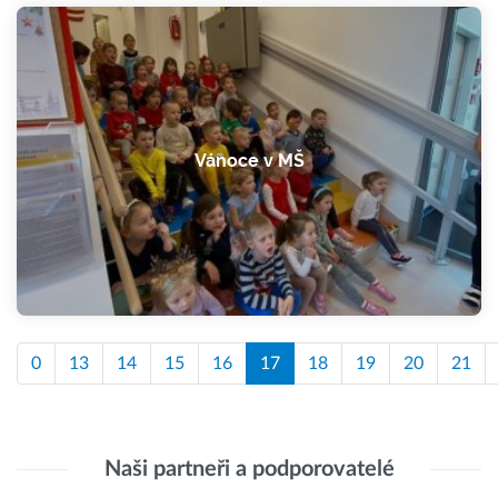
Vánoce v MŠ
0
13
14
15
16
17
18
19
20
21
Naši partneři a podporovatelé