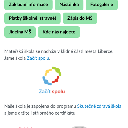
Základní informace
Nástěnka
Fotogalerie
Platby (školné, stravné)
Zápis do MŠ
Jídelna MŠ
Kde nás najdete
Mateřská škola se nachází v klidné části města Liberce.
Jsme škola
Začít spolu
.
Naše škola je zapojena do programu
Skutečně zdravá škola
a jsme držiteli stříbrného certifikátu.