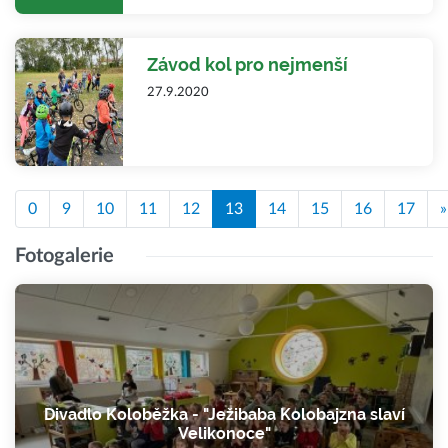
Závod kol pro nejmenší
27.9.2020
0
9
10
11
12
13
14
15
16
17
»
Fotogalerie
Divadlo Koloběžka - "Ježibaba Kolobajzna slaví
Velikonoce"