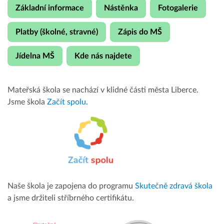
Základní informace
Nástěnka
Fotogalerie
Platby (školné, stravné)
Zápis do MŠ
Jídelna MŠ
Kde nás najdete
Mateřská škola se nachází v klidné části města Liberce.
Jsme škola
Začít spolu
.
Naše škola je zapojena do programu
Skutečně zdravá škola
a jsme držiteli stříbrného certifikátu.