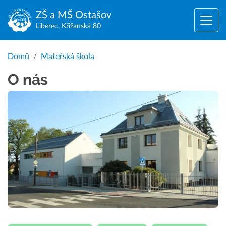
ZŠ a MŠ
Ostašov
Liberec, Křižanská 80
Domů
Mateřská škola
O nás