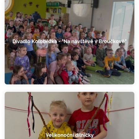
Divadlo Koloběžka - "Na návštěvě v Broučkově"
Velikonoční dílničky