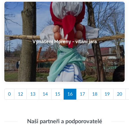
Vynášení Moreny - vítání jara
0
12
13
14
15
16
17
18
19
20
Naši partneři a podporovatelé