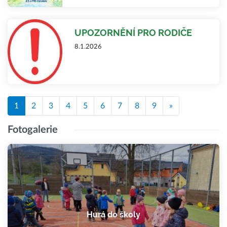
UPOZORNĚNÍ PRO RODIČE
8.1.2026
1
2
3
4
5
6
7
8
9
»
Fotogalerie
Hurá do školy