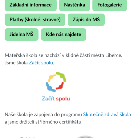
Základní informace
Nástěnka
Fotogalerie
Platby (školné, stravné)
Zápis do MŠ
Jídelna MŠ
Kde nás najdete
Mateřská škola se nachází v klidné části města Liberce.
Jsme škola
Začít spolu
.
Naše škola je zapojena do programu
Skutečně zdravá škola
a jsme držiteli stříbrného certifikátu.