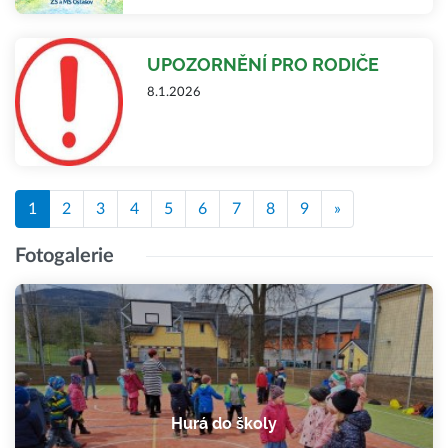
UPOZORNĚNÍ PRO RODIČE
8.1.2026
1
2
3
4
5
6
7
8
9
»
Fotogalerie
Hurá do školy