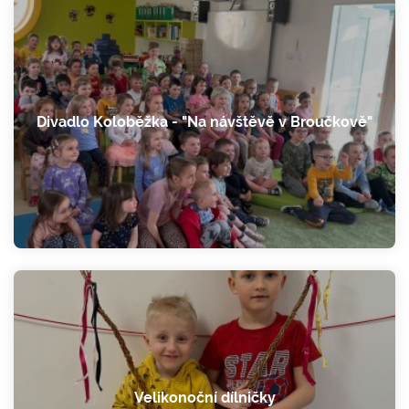
Divadlo Koloběžka - "Na návštěvě v Broučkově"
Velikonoční dílničky