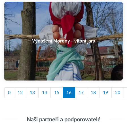
Vynášení Moreny - vítání jara
0
12
13
14
15
16
17
18
19
20
Naši partneři a podporovatelé