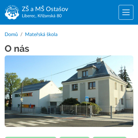
ZŠ a MŠ
Ostašov
Liberec, Křižanská 80
Domů
Mateřská škola
O nás