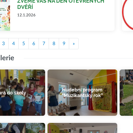
ZVEME VÁS NA DEN OTEVŘENÝCH
DVĚŘÍ
12.1.2026
3
4
5
6
7
8
9
»
lerie
Hudební program
rá do školy
“Muzikantský rok”