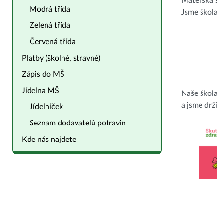
Mateřská š
Modrá třída
Jsme škol
Zelená třída
Červená třída
Platby (školné, stravné)
Zápis do MŠ
Jídelna MŠ
Naše škol
a jsme drži
Jídelníček
Seznam dodavatelů potravin
Kde nás najdete