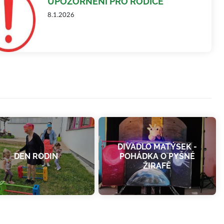
UPOZORNĚNÍ PRO RODIČE
8.1.2026
DIVADLO MATÝSEK -
DEN RODIN
POHÁDKA O PYŠNÉ
ŽIRAFĚ