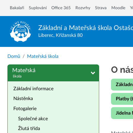
Bakalaři
Suplování
Office 365
Rozvrhy
Strava
Moodle
Y
Základní a Mateřská škola
Ostaš
Liberec, Křižanská 80
Domů
Mateřská škola
O ná
Mateřská
škola
Základn
Základní informace
Nástěnka
Platby (
Fotogalerie
Jídelna
Společné akce
Žlutá třída