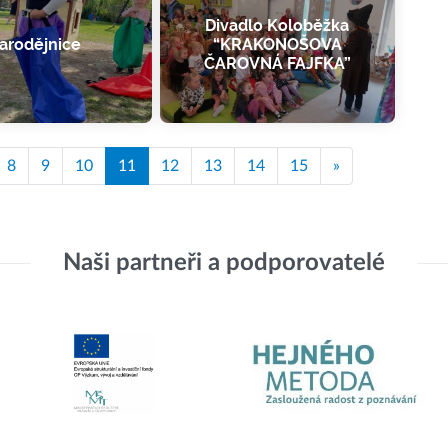
Divadlo Koloběžka
arodějnice
“KRAKONOŠOVA
ČAROVNÁ FAJFKA”
8
9
10
11
12
13
14
15
»
Naši partneři a podporovatelé