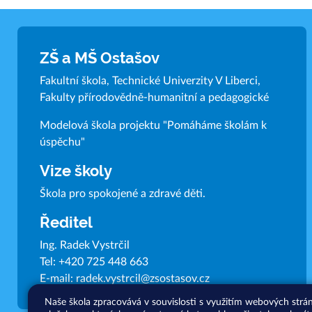
ZŠ a MŠ Ostašov
Fakultní škola, Technické Univerzity V Liberci,
Fakulty přírodovědně-humanitní a pedagogické
Modelová škola projektu "Pomáháme školám k
úspěchu"
Vize školy
Škola pro spokojené a zdravé děti.
Ředitel
Ing. Radek Vystrčil
Tel:
+420 725 448 663
E-mail:
radek.vystrcil@zsostasov.cz
Naše škola zpracovává v souvislosti s využitím webových strá