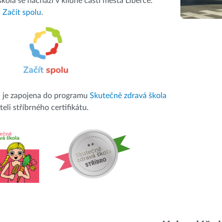
kola se nachází v klidné části města Liberce.
a
Začít spolu
.
a je zapojena do programu
Skutečně zdravá škola
teli stříbrného certifikátu.