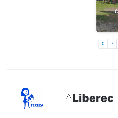
Č
0
7