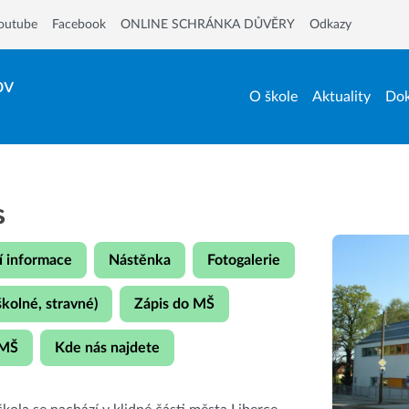
outube
Facebook
ONLINE SCHRÁNKA DŮVĚRY
Odkazy
ov
O škole
Aktuality
Dok
s
í informace
Nástěnka
Fotogalerie
školné, stravné)
Zápis do MŠ
 MŠ
Kde nás najdete