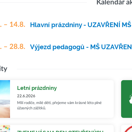
Kalendář a
. – 14.8.
Hlavní prázdniny - UZAVŘENÍ MŠ
. – 28.8.
Výjezd pedagogů - MŠ UZAVŘE
ity
Letní prázdniny
22.6.2026
Milí rodiče, milé děti, přejeme vám krásné léto plné
úžasných zážitků.