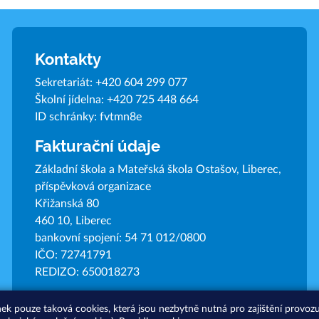
Kontakty
Sekretariát:
+420 604 299 077
Školní jídelna:
+420 725 448 664
ID schránky: fvtmn8e
Fakturační údaje
Základní škola a Mateřská škola Ostašov, Liberec,
příspěvková organizace
Křižanská 80
460 10, Liberec
bankovní spojení: 54 71 012/0800
IČO: 72741791
REDIZO: 650018273
nek pouze taková cookies, která jsou nezbytně nutná pro zajištění provo