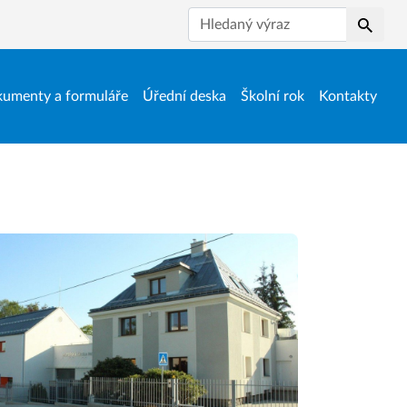
Hledat
umenty a formuláře
Úřední deska
Školní rok
Kontakty