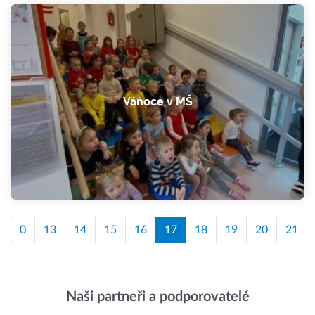
Vánoce v MŠ
0
13
14
15
16
17
18
19
20
21
Naši partneři a podporovatelé