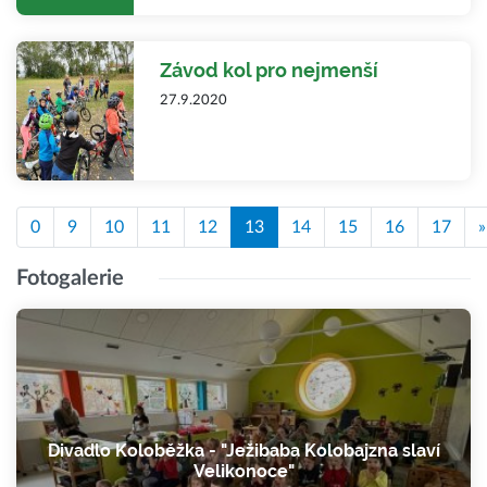
Závod kol pro nejmenší
27.9.2020
0
9
10
11
12
13
14
15
16
17
»
Fotogalerie
Divadlo Koloběžka - "Ježibaba Kolobajzna slaví
Velikonoce"