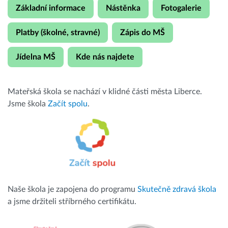
Základní informace
Nástěnka
Fotogalerie
Platby (školné, stravné)
Zápis do MŠ
Jídelna MŠ
Kde nás najdete
Mateřská škola se nachází v klidné části města Liberce.
Jsme škola
Začít spolu
.
Naše škola je zapojena do programu
Skutečně zdravá škola
a jsme držiteli stříbrného certifikátu.