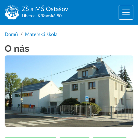
ZŠ a MŠ
Ostašov
Liberec, Křižanská 80
Domů
Mateřská škola
O nás