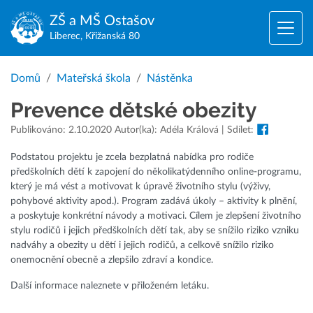
ZŠ a MŠ
Ostašov
Liberec, Křižanská 80
Domů
Mateřská škola
Nástěnka
Prevence dětské obezity
Publikováno: 2.10.2020 Autor(ka): Adéla Králová | Sdílet:
Podstatou projektu je zcela bezplatná nabídka pro rodiče
předškolních dětí k zapojení do několikatýdenního online-programu,
který je má vést a motivovat k úpravě životního stylu (výživy,
pohybové aktivity apod.). Program zadává úkoly – aktivity k plnění,
a poskytuje konkrétní návody a motivaci. Cílem je zlepšení životního
stylu rodičů i jejich předškolních dětí tak, aby se snížilo riziko vzniku
nadváhy a obezity u dětí i jejich rodičů, a celkově snížilo riziko
onemocnění obecně a zlepšilo zdraví a kondice.
Další informace naleznete v přiloženém letáku.