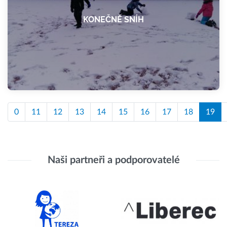
KONEČNĚ SNÍH
0
11
12
13
14
15
16
17
18
19
Naši partneři a podporovatelé