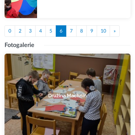
0
2
3
4
5
6
7
8
9
10
»
Fotogalerie
Družina Machnín