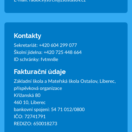
E-mail:
radek.vystrcil@zsostasov.cz
Kontakty
Sekretariát:
+420 604 299 077
Školní jídelna:
+420 725 448 664
ID schránky: fvtmn8e
Fakturační údaje
Základní škola a Mateřská škola Ostašov, Liberec,
příspěvková organizace
Křižanská 80
460 10, Liberec
bankovní spojení: 54 71 012/0800
IČO: 72741791
REDIZO: 650018273