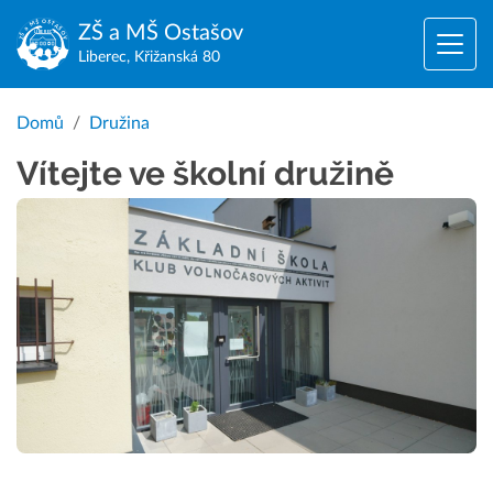
ZŠ a MŠ
Ostašov
Liberec, Křižanská 80
Domů
Družina
Vítejte ve školní družině