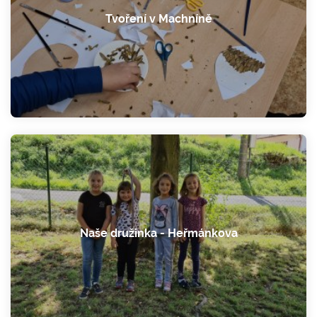
Tvoření v Machníně
Naše družinka - Heřmánkova