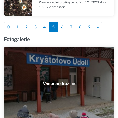
Provoz školní družiny je od 23. 12. 2021 do 2.
1. 2022 přerušen.
0
1
2
3
4
5
6
7
8
9
»
Fotogalerie
Vánoční družina