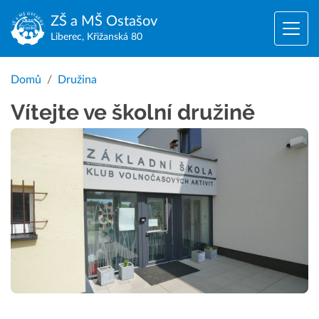
ZŠ a MŠ
Ostašov
Liberec, Křižanská 80
Domů
Družina
Vítejte ve školní družině