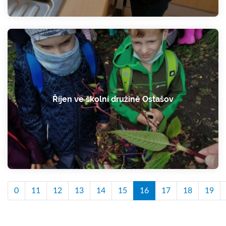
Říjen ve školní družině Ostašov
0
11
12
13
14
15
16
17
18
19