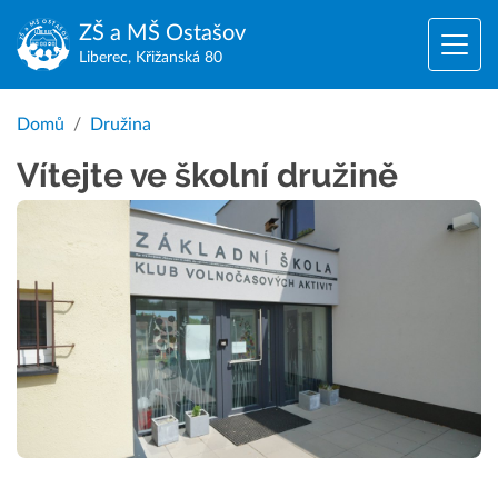
ZŠ a MŠ
Ostašov
Liberec, Křižanská 80
Domů
Družina
Vítejte ve školní družině