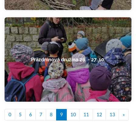
Prázdninová družina 26. - 27. 10.
0
5
6
7
8
9
10
11
12
13
»