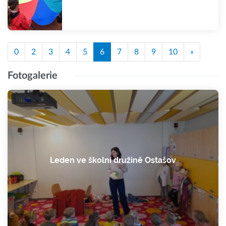
0
2
3
4
5
6
7
8
9
10
»
Fotogalerie
Leden ve školní družině Ostašov