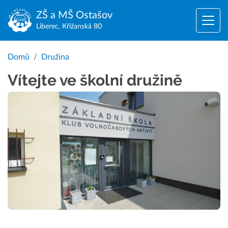
ZŠ a MŠ
Ostašov
Liberec, Křižanská 80
Domů
Družina
Vítejte ve školní družině