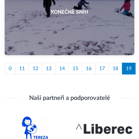
KONEČNĚ SNÍH
0
11
12
13
14
15
16
17
18
19
Naši partneři a podporovatelé