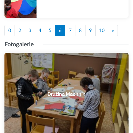
0
2
3
4
5
6
7
8
9
10
»
Fotogalerie
Družina Machnín