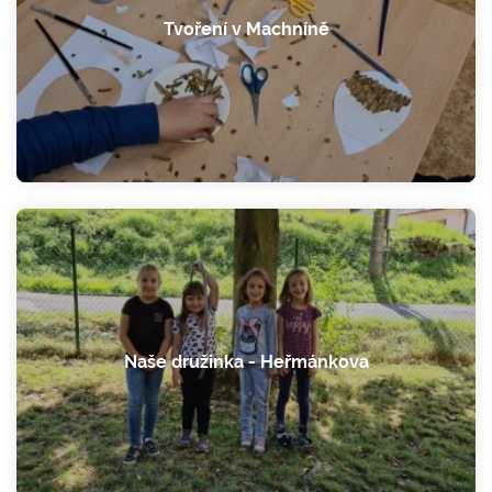
Tvoření v Machníně
Naše družinka - Heřmánkova