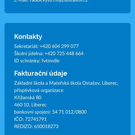
E-mail:
radek.vystrcil@zsostasov.cz
Kontakty
Sekretariát:
+420 604 299 077
Školní jídelna:
+420 725 448 664
ID schránky: fvtmn8e
Fakturační údaje
Základní škola a Mateřská škola Ostašov, Liberec,
příspěvková organizace
Křižanská 80
460 10, Liberec
bankovní spojení: 54 71 012/0800
IČO: 72741791
REDIZO: 650018273