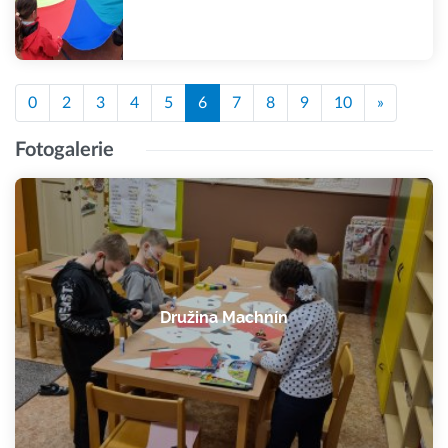
0
2
3
4
5
6
7
8
9
10
»
Fotogalerie
Družina Machnín