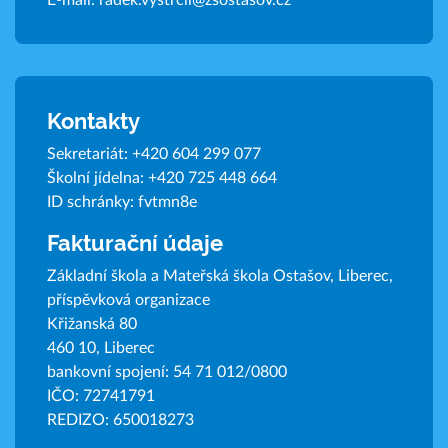
E-mail:
radek.vystrcil@zsostasov.cz
Kontakty
Sekretariát:
+420 604 299 077
Školní jídelna:
+420 725 448 664
ID schránky: fvtmn8e
Fakturační údaje
Základní škola a Mateřská škola Ostašov, Liberec,
příspěvková organizace
Křižanská 80
460 10, Liberec
bankovní spojení: 54 71 012/0800
IČO: 72741791
REDIZO: 650018273