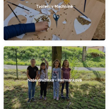
Tvoření v Machníně
Naše družinka - Heřmánkova