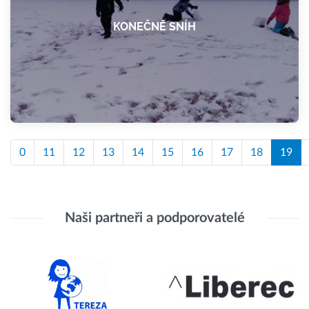
KONEČNĚ SNÍH
0
11
12
13
14
15
16
17
18
19
Naši partneři a podporovatelé