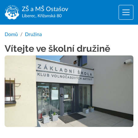
ZŠ a MŠ
Ostašov
Liberec, Křižanská 80
Domů
Družina
Vítejte ve školní družině