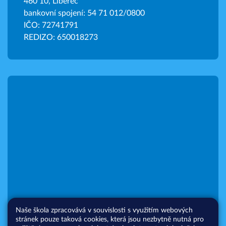
460 10, Liberec
bankovní spojení: 54 71 012/0800
IČO: 72741791
REDIZO: 650018273
Naše škola zpracovává v souvislosti s využitím webových
stránek pouze taková cookies, která jsou nezbytně nutná pro