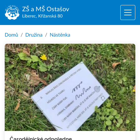
ZŠ a MŠ
Ostašov
Liberec, Křižanská 80
Domů
Družina
Nástěnka
Čarodějnické odpoledne