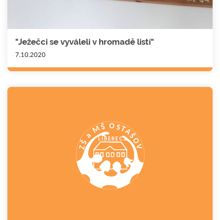
"Ježečci se vyváleli v hromadě listí"
7.10.2020