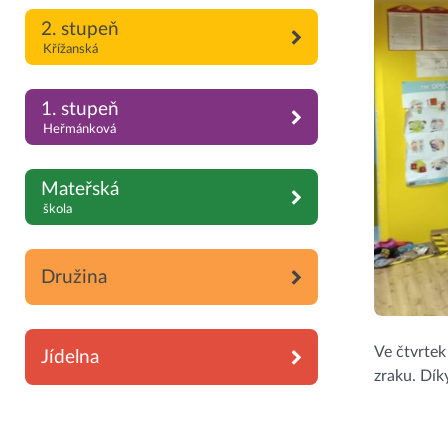
2. stupeň
Křížanská
1. stupeň
Heřmánková
Mateřská
škola
Družina
Ve čtvrtek
Jídelna
zraku. Dík