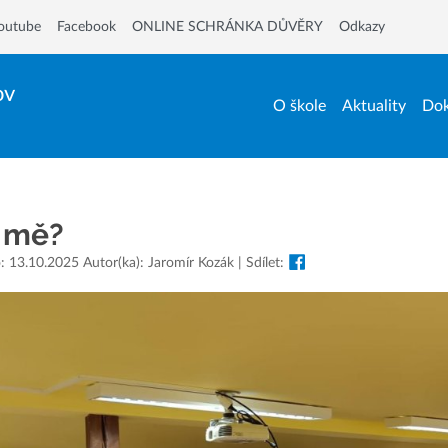
outube
Facebook
ONLINE SCHRÁNKA DŮVĚRY
Odkazy
ov
O škole
Aktuality
Dok
š mě?
: 13.10.2025 Autor(ka): Jaromír Kozák | Sdílet: