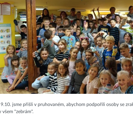
 9.10. jsme přišli v pruhovaném, abychom podpořili osoby se z
y všem "zebrám".