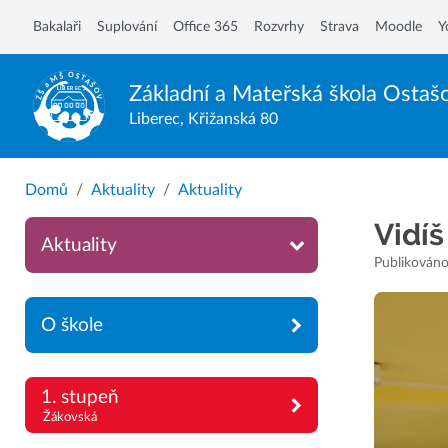
Bakalaři
Suplování
Office 365
Rozvrhy
Strava
Moodle
Y
Základní a Mateřská škola
Ostaš
Liberec, Křižanská 80
Domů
Aktuality
Aktuality
Vidí
Aktuality
Publikováno
O škole
1. stupeň
Žákovská