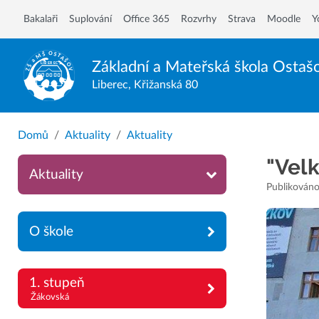
Bakalaři
Suplování
Office 365
Rozvrhy
Strava
Moodle
Y
Základní a Mateřská škola
Ostaš
Liberec, Křižanská 80
Domů
Aktuality
Aktuality
"Velk
Aktuality
Publikováno
O škole
1. stupeň
Žákovská