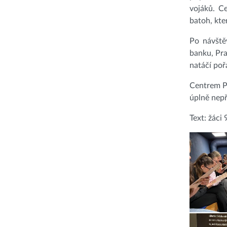
vojáků. Ce
batoh, kte
Po návště
banku, Pr
natáčí po
Centrem Pr
úplně nepř
Text: žáci 