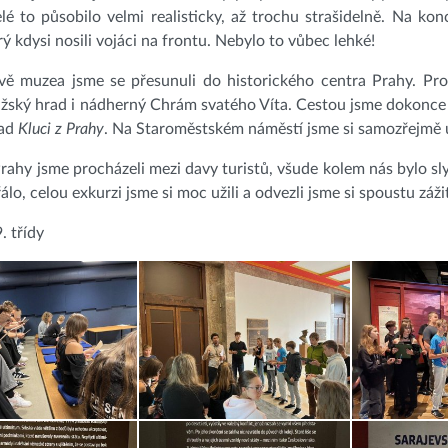
lé to působilo velmi realisticky, až trochu strašidelně. Na ko
rý kdysi nosili vojáci na frontu. Nebylo to vůbec lehké!
vě muzea jsme se přesunuli do historického centra Prahy. Pro
ažský hrad i nádherný Chrám svatého Víta. Cestou jsme dokonce
řad
Kluci z Prahy
. Na Staroměstském náměstí jsme si samozřejmě u
ahy jsme procházeli mezi davy turistů, všude kolem nás bylo sly
álo, celou exkurzi jsme si moc užili a odvezli jsme si spoustu záž
9. třídy