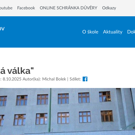
outube
Facebook
ONLINE SCHRÁNKA DŮVĚRY
Odkazy
ov
O škole
Aktuality
Dok
á válka"
: 8.10.2025 Autor(ka): Michal Bolek | Sdílet: