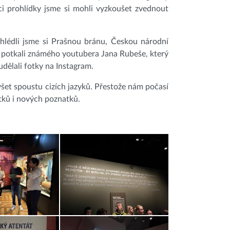
nci prohlídky jsme si mohli vyzkoušet zvednout
hlédli jsme si Prašnou bránu, Českou národní
 potkali známého youtubera Jana Rubeše, který
dělali fotky na Instagram.
šet spoustu cizích jazyků. Přestože nám počasí
itků i nových poznatků.