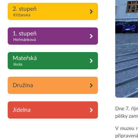
2. stupeň
Křížanská
1. stupeň
Heřmánková
Mateřská
škola
Družina
Dne 7. říj
Jídelna
pěšky zamí
V muzeu n
připraven