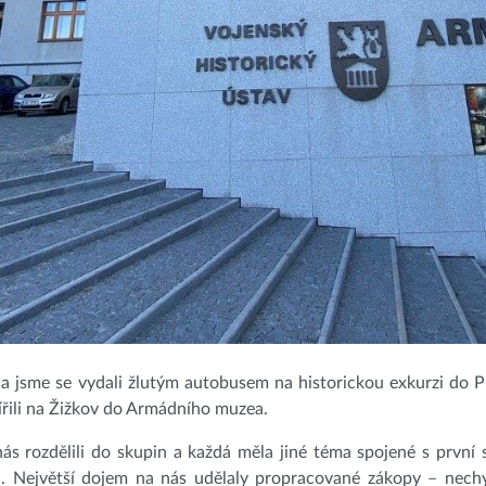
na jsme se vydali žlutým autobusem na historickou exkurzi do P
řili na Žižkov do Armádního muzea.
ás rozdělili do skupin a každá měla jiné téma spojené s první
á. Největší dojem na nás udělaly propracované zákopy – nechy