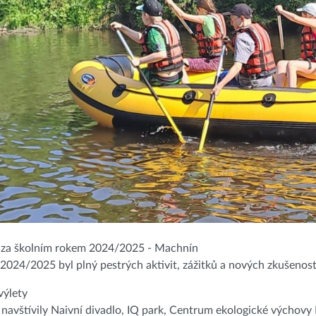
 za školním rokem 2024/2025 - Machnín
 2024/2025 byl plný pestrých aktivit, zážitků a nových zkušenos
výlety
 navštívily Naivní divadlo, IQ park, Centrum ekologické výchovy