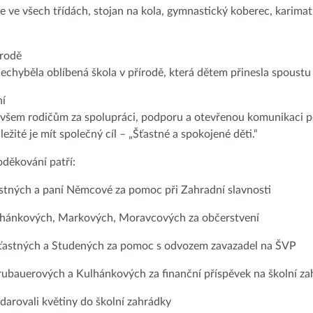
e ve všech třídách, stojan na kola, gymnastický koberec, karima
írodě
nechyběla oblíbená škola v přírodě, která dětem přinesla spoustu
ní
šem rodičům za spolupráci, podporu a otevřenou komunikaci po c
ležité je mít společný cíl – „Šťastné a spokojené děti.“
oděkování patří:
stných a paní Němcové za pomoc při Zahradní slavnosti
lhánkových, Markových, Moravcových za občerstvení
ťastných a Studených za pomoc s odvozem zavazadel na ŠVP
ubauerových a Kulhánkových za finanční příspěvek na školní z
darovali květiny do školní zahrádky