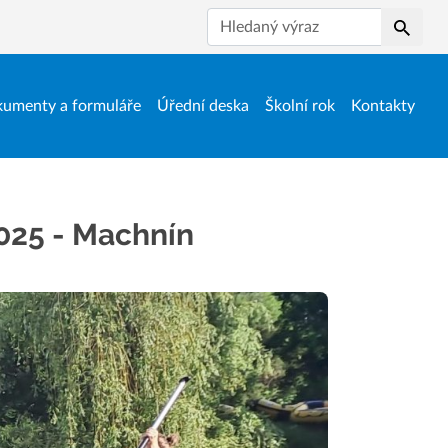
Hledat
umenty a formuláře
Úřední deska
Školní rok
Kontakty
025 - Machnín