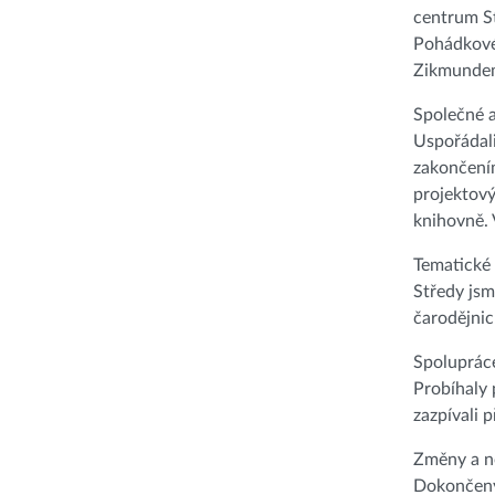
centrum St
Pohádkovéh
Zikmundem.
Společné 
Uspořádali
zakončením
projektový
knihovně. 
Tematické 
Středy jsm
čarodějni
Spolupráce
Probíhaly 
zazpívali 
Změny a n
Dokončeny 