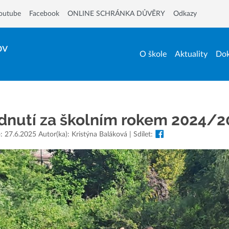
outube
Facebook
ONLINE SCHRÁNKA DŮVĚRY
Odkazy
ov
O škole
Aktuality
Dok
dnutí za školním rokem 2024/2
: 27.6.2025 Autor(ka): Kristýna Baláková | Sdílet: