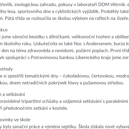
řevlík, zoologickou zahradu, pokusy v laboratoři DDM Větrník, 
o lesa, sportovního dne a cyklistických vyjížděk. Proběhly tak
 Pátá třída se rozloučila se školou výletem na raftech na Jizeře
akce
 jsme vánoční besídku s dílničkami, velikonoční tvoření a oblíb
 školního roku. Uskutečnila se také Noc s Andersenem, burza kn
 den na téma zdravověda a nevidomí, požární poplach. První tříd
Ve spolupráci s Potravinovou bankou Libereckého kraje jsme zorg
středy
e si zpestřili tematickými dny – čokoládovou, čertovskou, modro
ckou, dnem netradičních pokrývek hlavy a pyžamovou středou.
 a setkávání
pravidelné tripartitní schůzky a vzájemná setkávání s paralelním
při předvánočním setkání v kostele.
ovinky ve škole
byly sanační práce a výměna septiku. Škola získala nové vybav