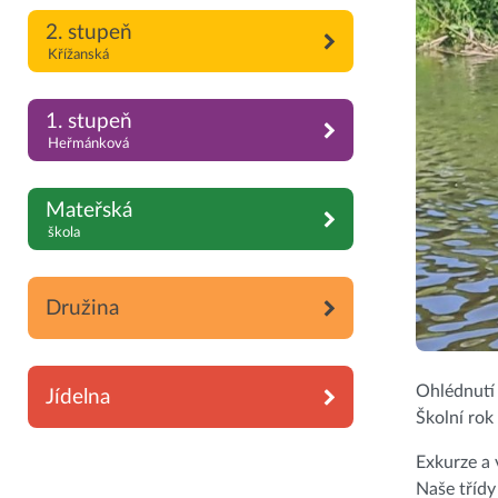
2. stupeň
Křížanská
1. stupeň
Heřmánková
Mateřská
škola
Družina
Ohlédnutí
Jídelna
Školní rok
Exkurze a 
Naše třídy