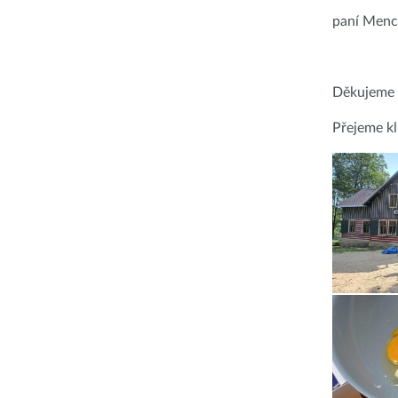
paní Mencl
Děkujeme t
Přejeme kl