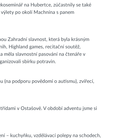
ekoseminář na Hubertce, zúčastnily se také
é výlety po okolí Machnína s panem
.
enou Zahradní slavnost, která byla krásným
ih, Highland games, recitační soutěž,
a měla slavnostní pasování na čtenáře v
anizovali sbírku potravin.
u (na podporu povědomí o autismu), zvířecí,
i třídami v Ostašově. V období adventu jsme si
ení – kuchyňku, vzdělávací polepy na schodech,