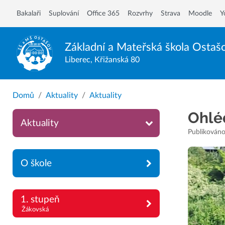
Bakalaři
Suplování
Office 365
Rozvrhy
Strava
Moodle
Y
Základní a Mateřská škola
Ostaš
Liberec, Křižanská 80
Domů
Aktuality
Aktuality
Ohlé
Aktuality
Publikováno
O škole
1. stupeň
Žákovská