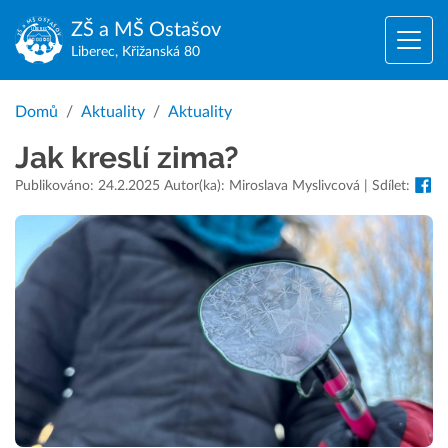
ZŠ a MŠ
Ostašov
Liberec, Křižanská 80
Domů
Aktuality
Aktuality
Jak kreslí zima?
Publikováno: 24.2.2025 Autor(ka): Miroslava Myslivcová | Sdílet: