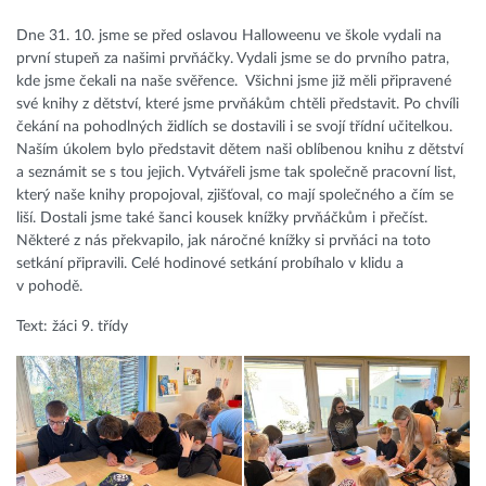
Dne 31. 10. jsme se před oslavou Halloweenu ve škole vydali na
první stupeň za našimi prvňáčky. Vydali jsme se do prvního patra,
kde jsme čekali na naše svěřence. Všichni jsme již měli připravené
své knihy z dětství, které jsme prvňákům chtěli představit. Po chvíli
čekání na pohodlných židlích se dostavili i se svojí třídní učitelkou.
Naším úkolem bylo představit dětem naši oblíbenou knihu z dětství
a seznámit se s tou jejich. Vytvářeli jsme tak společně pracovní list,
který naše knihy propojoval, zjišťoval, co mají společného a čím se
liší. Dostali jsme také šanci kousek knížky prvňáčkům i přečíst.
Některé z nás překvapilo, jak náročné knížky si prvňáci na toto
setkání připravili. Celé hodinové setkání probíhalo v klidu a
v pohodě.
Text: žáci 9. třídy