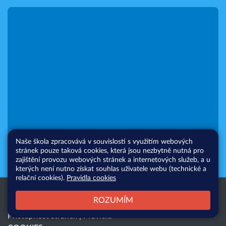
Naše škola zpracovává v souvislosti s využitím webových
stránek pouze taková cookies, která jsou nezbytně nutná pro
zajištění provozu webových stránek a internetových služeb, a u
kterých není nutno získat souhlas uživatele webu (technické a
relační cookies).
Pravidla cookies
Všechna práva vyhrazena. Copyright
Web školy
ROZUMÍM
© 2026 |
Mapa stránek
|
Přihlásit
|
Přístupnost stránek
|
Pravidla