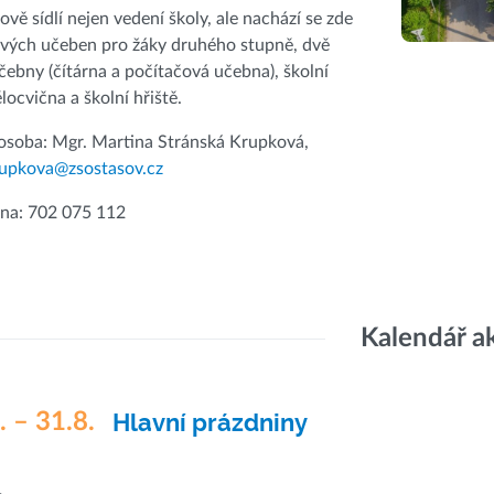
ově sídlí nejen vedení školy, ale nachází se zde
vých učeben pro žáky druhého stupně, dvě
ebny (čítárna a počítačová učebna), školní
ělocvična a školní hřiště.
osoba: Mgr. Martina Stránská Krupková,
rupkova@zsostasov.cz
vna: 702 075 112
Kalendář a
. – 31.8.
Hlavní prázdniny