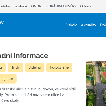
outube
Facebook
ONLINE SCHRÁNKA DŮVĚRY
Odkazy
ov
O škole
Aktuality
Dok
adní informace
a
Třídy
Jídelna
Fotogalerie
 najdete
řižanské ulici je hlavní budovou, ve které sídlí
ly. Proto se nachází název této ulice i v
 názvu školy.