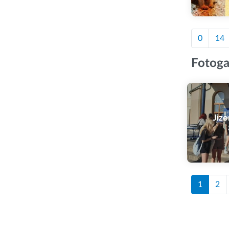
0
14
Fotoga
Jize
1
2