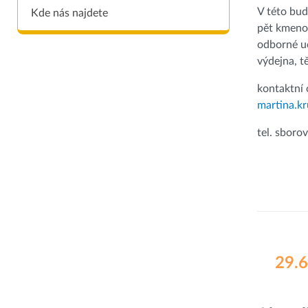
V této bud
Kde nás najdete
pět kmeno
odborné uč
výdejna, t
kontaktní 
martina.k
tel. sboro
29.6