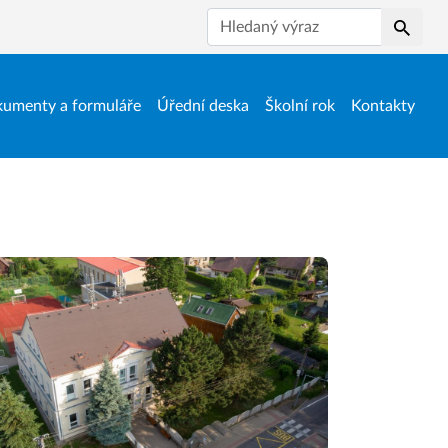
Hledat
umenty a formuláře
Úřední deska
Školní rok
Kontakty