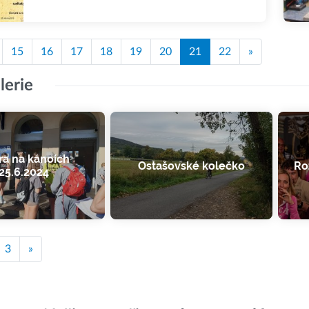
15
16
17
18
19
20
21
22
»
lerie
ra na kánoích
Ostašovské kolečko
Ro
25.6.2024
3
»