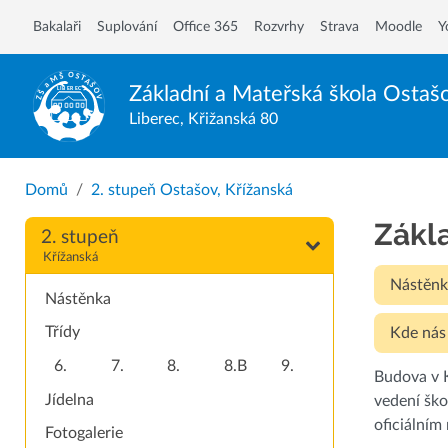
Bakalaři
Suplování
Office 365
Rozvrhy
Strava
Moodle
Y
Základní a Mateřská škola
Ostaš
Liberec, Křižanská 80
Domů
2. stupeň Ostašov, Křížanská
Zákl
2. stupeň
Křížanská
Nástěnk
Nástěnka
Třídy
Kde nás
6.
7.
8.
8.B
9.
Budova v K
Jídelna
vedení ško
oficiálním
Fotogalerie