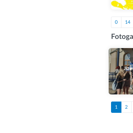
0
14
Fotoga
Jize
1
2