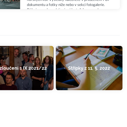
dokumentu a fotky níže nebo v sekci fotogalerie.
Děkujeme všem aktivním účastníkům za podporu
celé akce a společnosti Syner za podporu celé akce.
zloučení s IX 2021/22
Střípky z 11. 5. 2022