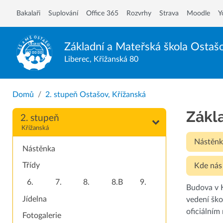
Bakalaři
Suplování
Office 365
Rozvrhy
Strava
Moodle
Y
Základní a Mateřská škola
Ostaš
Liberec, Křižanská 80
Domů
2. stupeň Ostašov, Křížanská
Zákl
2. stupeň
Křížanská
Nástěnk
Nástěnka
Třídy
Kde nás
6.
7.
8.
8.B
9.
Budova v K
Jídelna
vedení ško
oficiálním
Fotogalerie