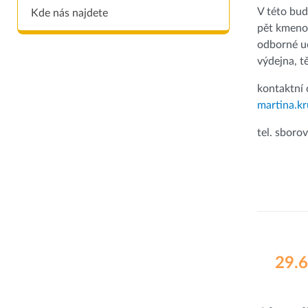
V této bud
Kde nás najdete
pět kmeno
odborné uč
výdejna, t
kontaktní 
martina.k
tel. sboro
29.6