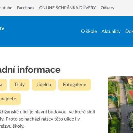
outube
Facebook
ONLINE SCHRÁNKA DŮVĚRY
Odkazy
ov
O škole
Aktuality
Dok
adní informace
a
Třídy
Jídelna
Fotogalerie
 najdete
řižanské ulici je hlavní budovou, ve které sídlí
ly. Proto se nachází název této ulice i v
 názvu školy.