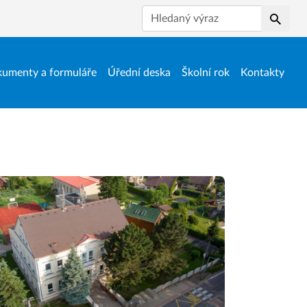
Hledat
umenty a formuláře
Úřední deska
Školní rok
Kontakty