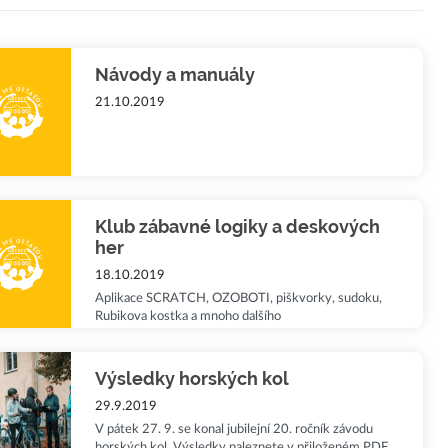
Návody a manuály
21.10.2019
Klub zábavné logiky a deskových
her
18.10.2019
Aplikace SCRATCH, OZOBOTI, piškvorky, sudoku,
Rubikova kostka a mnoho dalšího
Výsledky horských kol
29.9.2019
V pátek 27. 9. se konal jubilejní 20. ročník závodu
horských kol. Výsledky naleznete v přiloženém PDF