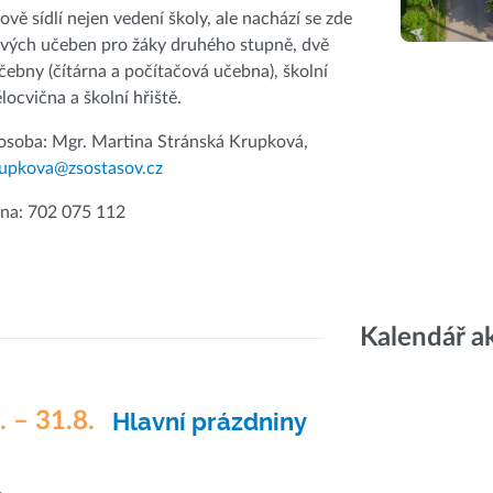
ově sídlí nejen vedení školy, ale nachází se zde
vých učeben pro žáky druhého stupně, dvě
ebny (čítárna a počítačová učebna), školní
ělocvična a školní hřiště.
osoba: Mgr. Martina Stránská Krupková,
rupkova@zsostasov.cz
vna: 702 075 112
Kalendář a
. – 31.8.
Hlavní prázdniny