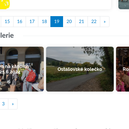
15
16
17
18
19
20
21
22
»
lerie
ra na kánoích
Ostašovské kolečko
Ro
25.6.2024
3
»