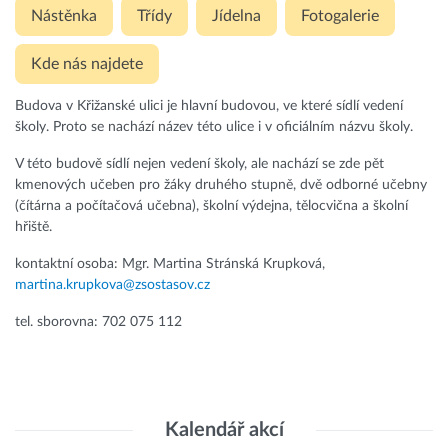
Nástěnka
Třídy
Jídelna
Fotogalerie
Kde nás najdete
Budova v Křižanské ulici je hlavní budovou, ve které sídlí vedení
školy. Proto se nachází název této ulice i v oficiálním názvu školy.
V této budově sídlí nejen vedení školy, ale nachází se zde pět
kmenových učeben pro žáky druhého stupně, dvě odborné učebny
(čítárna a počítačová učebna), školní výdejna, tělocvična a školní
hřiště.
kontaktní osoba: Mgr. Martina Stránská Krupková,
martina.krupkova@zsostasov.cz
tel. sborovna: 702 075 112
Kalendář akcí