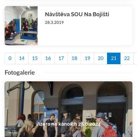
Návštěva SOU Na Bojišti
28.3.2019
0
14
15
16
17
18
19
20
21
22
Fotogalerie
Jizera na kánoích 25.6.2024