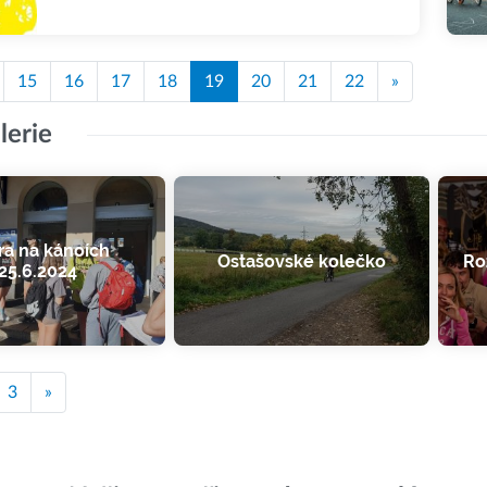
15
16
17
18
19
20
21
22
»
lerie
ra na kánoích
Ostašovské kolečko
Ro
25.6.2024
3
»