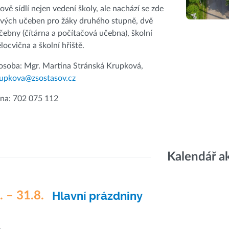
ově sídlí nejen vedení školy, ale nachází se zde
vých učeben pro žáky druhého stupně, dvě
ebny (čítárna a počítačová učebna), školní
ělocvična a školní hřiště.
osoba: Mgr. Martina Stránská Krupková,
rupkova@zsostasov.cz
vna: 702 075 112
Kalendář a
. – 31.8.
Hlavní prázdniny