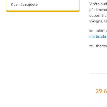
V této bud
Kde nás najdete
pět kmeno
odborné uč
výdejna, t
kontaktní 
martina.k
tel. sboro
29.6