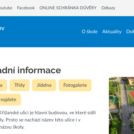
outube
Facebook
ONLINE SCHRÁNKA DŮVĚRY
Odkazy
ov
O škole
Aktuality
Dok
adní informace
a
Třídy
Jídelna
Fotogalerie
 najdete
řižanské ulici je hlavní budovou, ve které sídlí
ly. Proto se nachází název této ulice i v
 názvu školy.