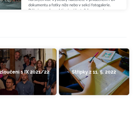
dokumentu a fotky níže nebo v sekci fotogalerie.
Děkujeme všem aktivním účastníkům za podporu
celé akce a společnosti Syner za podporu celé akce.
zloučení s IX 2021/22
Střípky z 11. 5. 2022