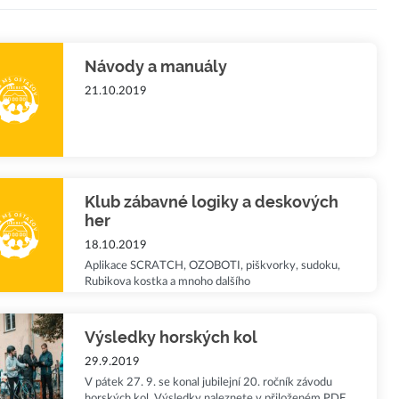
Návody a manuály
21.10.2019
Klub zábavné logiky a deskových
her
18.10.2019
Aplikace SCRATCH, OZOBOTI, piškvorky, sudoku,
Rubikova kostka a mnoho dalšího
Výsledky horských kol
29.9.2019
V pátek 27. 9. se konal jubilejní 20. ročník závodu
horských kol. Výsledky naleznete v přiloženém PDF