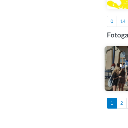
0
14
Fotoga
Jize
1
2