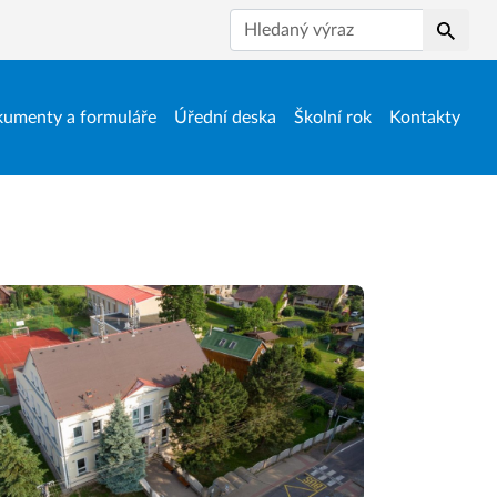
Hledat
umenty a formuláře
Úřední deska
Školní rok
Kontakty