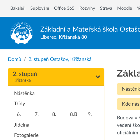
Bakalaři
Suplování
Office 365
Rozvrhy
Strava
Moodle
Y
Základní a Mateřská škola
Ostaš
Liberec, Křižanská 80
Domů
2. stupeň Ostašov, Křížanská
Zákl
2. stupeň
Křížanská
Nástěnk
Nástěnka
Třídy
Kde nás
6.
7.
8.
8.B
9.
Budova v K
Jídelna
vedení ško
oficiálním
Fotogalerie