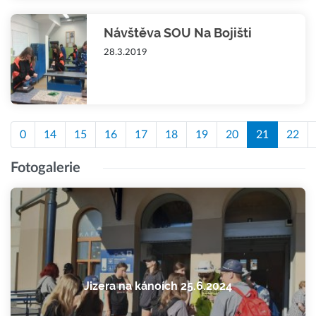
Návštěva SOU Na Bojišti
28.3.2019
0
14
15
16
17
18
19
20
21
22
Fotogalerie
Jizera na kánoích 25.6.2024