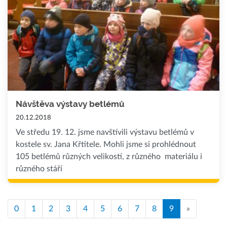
Návštěva výstavy betlémů
20.12.2018
Ve středu 19. 12. jsme navštívili výstavu betlémů v
kostele sv. Jana Křtitele. Mohli jsme si prohlédnout
105 betlémů různých velikostí, z různého materiálu i
různého stáří
0
1
2
3
4
5
6
7
8
9
»