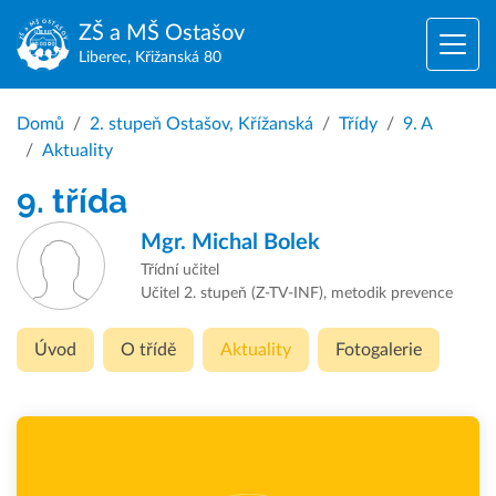
ZŠ a MŠ
Ostašov
Liberec, Křižanská 80
Domů
2. stupeň Ostašov, Křížanská
Třídy
9. A
Aktuality
9. třída
Mgr.
Michal Bolek
Třídní učitel
Učitel 2. stupeň (Z-TV-INF), metodik prevence
Úvod
O třídě
Aktuality
Fotogalerie