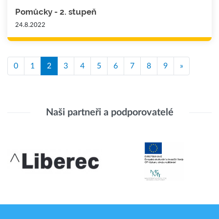
Pomůcky - 2. stupeň
24.8.2022
0
1
2
3
4
5
6
7
8
9
»
Naši partneři a podporovatelé