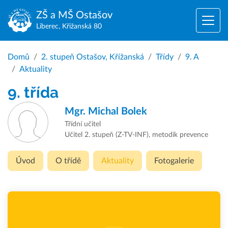
ZŠ a MŠ
Ostašov
Liberec, Křižanská 80
Domů
2. stupeň Ostašov, Křížanská
Třídy
9. A
Aktuality
9. třída
Mgr.
Michal Bolek
Třídní učitel
Učitel 2. stupeň (Z-TV-INF), metodik prevence
Úvod
O třídě
Aktuality
Fotogalerie