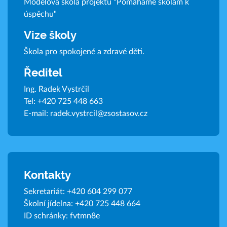
Modelová škola projektu "Pomáháme školám k
úspěchu"
Vize školy
Škola pro spokojené a zdravé děti.
Ředitel
Ing. Radek Vystrčil
Tel:
+420 725 448 663
E-mail:
radek.vystrcil@zsostasov.cz
Kontakty
Sekretariát:
+420 604 299 077
Školní jídelna:
+420 725 448 664
ID schránky: fvtmn8e