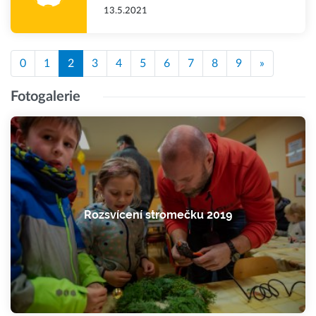
13.5.2021
0
1
2
3
4
5
6
7
8
9
»
Fotogalerie
Rozsvícení stromečku 2019