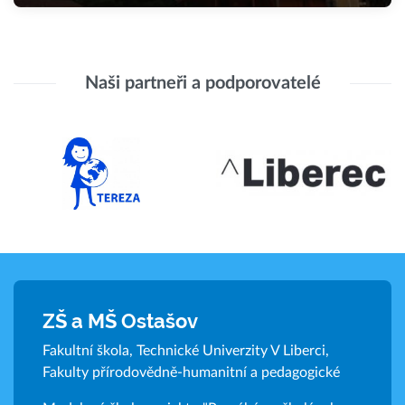
Naši partneři a podporovatelé
ZŠ a MŠ Ostašov
Fakultní škola, Technické Univerzity V Liberci,
Fakulty přírodovědně-humanitní a pedagogické