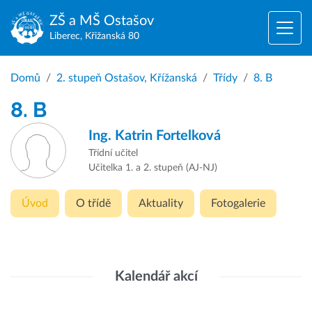
ZŠ a MŠ
Ostašov
Liberec, Křižanská 80
Domů
2. stupeň Ostašov, Křížanská
Třídy
8. B
8. B
Ing.
Katrin Fortelková
Třídní učitel
Učitelka 1. a 2. stupeň (AJ-NJ)
Úvod
O třídě
Aktuality
Fotogalerie
Kalendář akcí