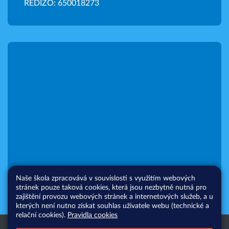
REDIZO: 650018273
Naše škola zpracovává v souvislosti s využitím webových
stránek pouze taková cookies, která jsou nezbytně nutná pro
zajištění provozu webových stránek a internetových služeb, a u
kterých není nutno získat souhlas uživatele webu (technické a
relační cookies).
Pravidla cookies
Všechna práva vyhrazena. Copyright
Web školy