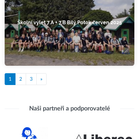
Školní výlet 7.A + 7.B Bílý Potok červen 2025
1
2
3
»
Naši partneři a podporovatelé